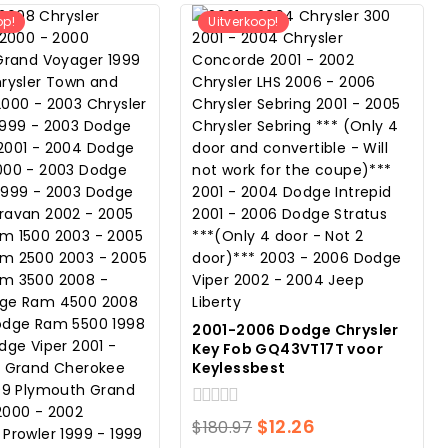
op!
Uitverkoop!
2001-2006 Dodge Chrysler
Key Fob GQ43VT17T voor
Keylessbest
0
Oorspronkelijke
Huidige
$
12.26
$
180.97
van