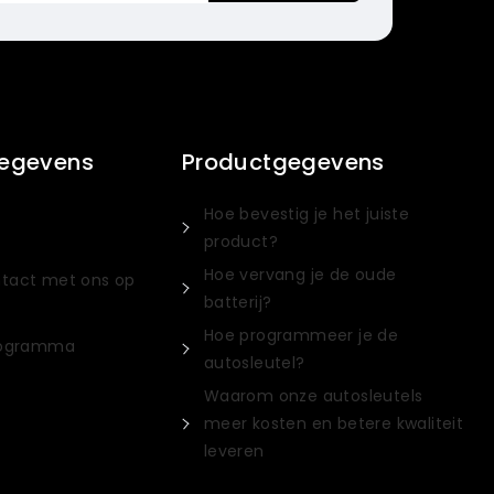
gegevens
Productgegevens
Hoe bevestig je het juiste
product?
Italian
Hoe vervang je de oude
tact met ons op
Portuguese
batterij?
Hoe programmeer je de
Russian
rogramma
autosleutel?
Spanish
Waarom onze autosleutels
Turkish
meer kosten en betere kwaliteit
German
leveren
French