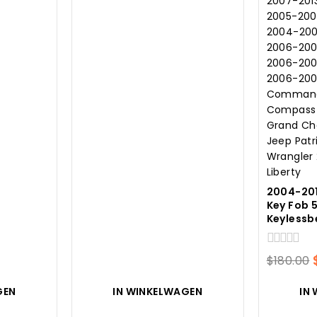
was:
is:
.35.
$180.00.
$10.56.
2004-201
Key Fob 
Keylessb
0
$
180.00
van
5
GEN
IN WINKELWAGEN
IN