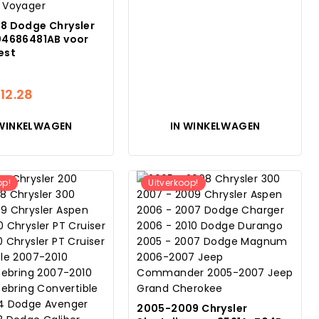
prijs
prijs
5
was:
is:
8 Dodge Chrysler
04686481AB voor
$180.97.
$12.26.
est
orspronkelijke
Huidige
$
12.28
rijs
prijs
 WINKELWAGEN
IN WINKELWAGEN
as:
is:
80.00.
$12.28.
op!
Uitverkoop!
2005-2009 Chrysler