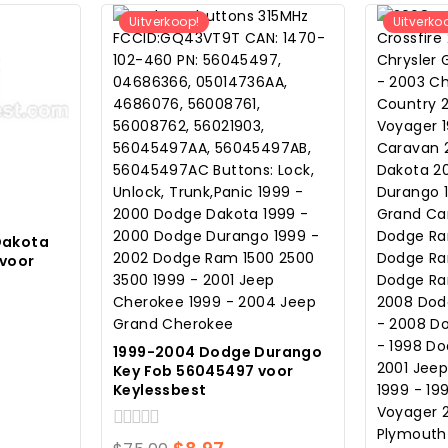
Uitverkoop!
Uitverko
Dakota
voor
kelijke
idige
1999-2004 Dodge Durango
js
Key Fob 56045497 voor
Keylessbest
.83.
0
Oorspronkelijke
Huidige