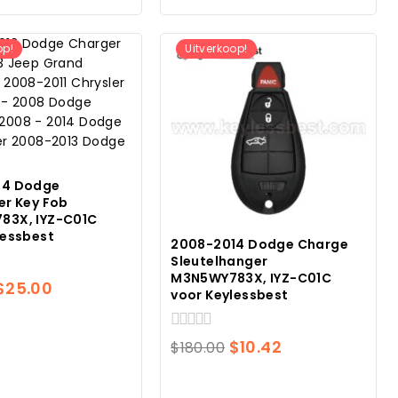
$180.00.
$25.00.
op!
Uitverkoop!
14 Dodge
er Key Fob
83X, IYZ-C01C
lessbest
2008-2014 Dodge Charge
Sleutelhanger
M3N5WY783X, IYZ-C01C
Oorspronkelijke
Huidige
$
25.00
voor Keylessbest
prijs
prijs
was:
is:
0
Oorspronkelijke
Huidige
$
10.42
$
180.00
van
$180.00.
$25.00.
prijs
prijs
5
was:
is: