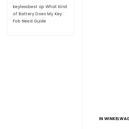
was:
is:
keylessbest
op
What Kind
$180.00.
$12
of Battery Does My Key
Fob Need Guide
IN WINKELWA