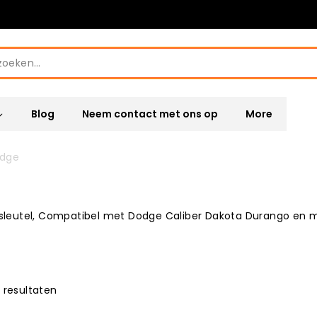
Blog
Neem contact met ons op
More
odge
ssleutel, Compatibel met Dodge Caliber Dakota Durango en m
 resultaten