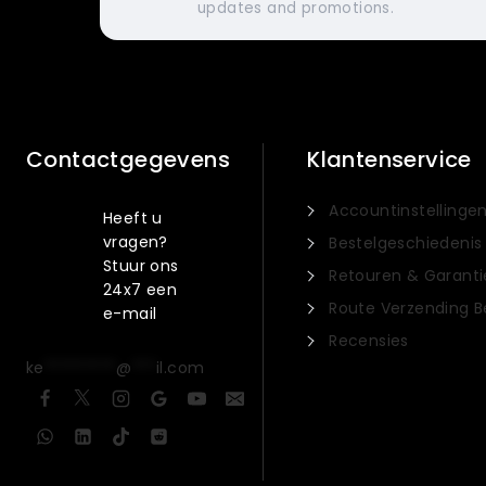
updates and promotions.
Contactgegevens
Klantenservice
Accountinstellinge
Heeft u
vragen?
Bestelgeschiedenis
Stuur ons
Retouren & Garanti
24x7 een
Route Verzending 
e-mail
Recensies
ke
*********
@
***
il.com