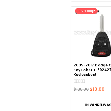
Uitverkoop!
2005-2017 Dodge C
Key Fob OHT692427
Keylessbest
0
Oorspron
Hu
$
10.00
$
180.00
van
prijs
pri
5
was:
is:
IN WINKELWA
$180.00.
$1