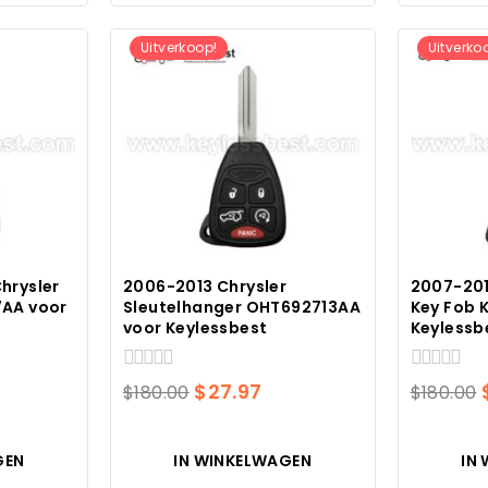
Uitverkoop!
Uitverko
hrysler
2006-2013 Chrysler
2007-201
AA voor
Sleutelhanger OHT692713AA
Key Fob 
voor Keylessbest
Keylessb
0
0
kelijke
idige
Oorspronkelijke
Huidige
$
27.97
$
180.00
$
180.00
van
van
js
prijs
prijs
5
5
was:
is:
GEN
IN WINKELWAGEN
IN
0.00.
$180.00.
$27.97.