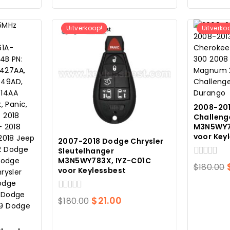
Uitverkoop!
Uitverko
2008-20
Challeng
M3N5WY7
voor Key
2007-2018 Dodge Chrysler
Sleutelhanger
M3N5WY783X, IYZ-C01C
0
$
180.00
voor Keylessbest
van
5
0
Oorspronkelijke
Huidige
$
21.00
$
180.00
van
prijs
prijs
5
was:
is: