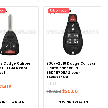
$180.00.
$17.33.
op!
Uitverkoop!
2 Dodge Caliber
2007-2018 Dodge Caravan
KOBDT04A voor
Sleutelhanger PN:
est
56046708AG voor
Keylessbest
Oorspronkelijke
Huidige
$
14.16
0
Oorspronkelijke
Huidige
$
25.00
$
180.00
prijs
prijs
van
prijs
prijs
5
was:
is:
 WINKELWAGEN
IN WINKELWAGEN
was:
is:
$180.00.
$14.16.