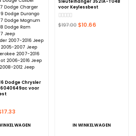
Sleutelhanger 3521A-T04B
voor Keylessbest
0
Oorspronkelijke
Huidige
$
10.66
$
197.00
van
prijs
prijs
5
was:
is:
$197.00.
$10.66.
6 Dodge Chrysler
56040649ac voor
est
Oorspronkelijke
Huidige
$
17.33
prijs
prijs
 WINKELWAGEN
IN WINKELWAGEN
was:
is: