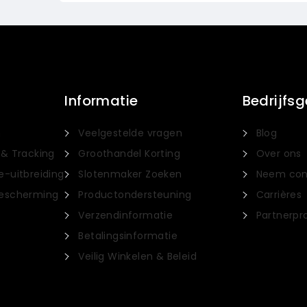
Informatie
Bedrijfs
n
Veelgestelde vragen
Blog
 & Tracking
Groothandel Korting
Over ons
e-uitbreiding
Slotenmaker Zoeken
Neem con
Bescherming
Productondersteuning
Carrières
Verzendinformatie
Partnerp
Betalingsinformatie
Veilig Winkelen & Beleid