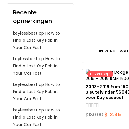
Recente
opmerkingen
keylessbest
op
How to
Find a Lost Key Fob in
Your Car Fast
IN WINKELWA
keylessbest
op
How to
Find a Lost Key Fob in
Your Car Fast
Uitverkoop!
keylessbest
op
How to
2003-2019 Ram 150
Find a Lost Key Fob in
Sleutelvinder 560
voor Keylessbest
Your Car Fast
keylessbest
op
How to
0
Oorspron
Hu
$
12.35
$
180.00
Find a Lost Key Fob in
van
prijs
pri
5
Your Car Fast