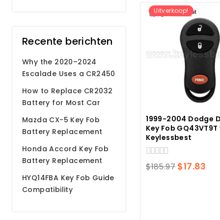
Uitverkoop!
Recente berichten
Why the 2020–2024
Escalade Uses a CR2450
Battery
How to Replace CR2032
Battery for Most Car
Remote Key Fobs
1999-2004 Dodge 
Mazda CX-5 Key Fob
Key Fob GQ43VT9T 
Battery Replacement
Keylessbest
Step by Step Guide
Honda Accord Key Fob
Battery Replacement
0
Oorspron
Hu
$
17.83
$
185.97
van
HYQ14FBA Key Fob Guide
prijs
pri
5
Compatibility
was:
is:
Programming Battery
$185.97.
$17