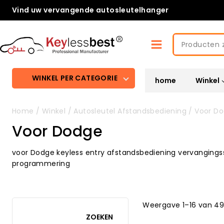
Spring
Vind uw vervangende autosleutelhanger
naar
inhoud
Zoeken
naar:
WINKEL PER CATEGORIE
home
Winkel
Home
/
Winkel
/
Autosleutel Afstandsbediening
/
Voor D
Voor Dodge
voor Dodge keyless entry afstandsbediening vervanging
programmering
Weergave 1–16 van 49
ZOEKEN