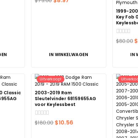
$
8.97
$
75.00
van
prijs
prijs
5
1999-200
was:
is:
Key Fob 
Keylessb
$75.00.
$8.97.
0
O
$
80.00
van
p
5
GEN
IN WINKELWAGEN
IN
w
$
Uitverkoop!
Uitverko
0 Classic
2003-2019 Ram
46955AG
Sleutelvinder 68159655AG
voor Keylessbest
0
kelijke
idige
Oorspronkelijke
Huidige
$
10.56
$
180.00
van
js
prijs
prijs
5