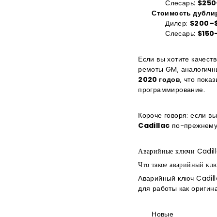
Слесарь:
$250
Стоимость дубли
Дилер:
$200–
Слесарь:
$150
Если вы хотите качест
ремоты GM, аналогич
2020 годов
, что пока
программирование.
Короче говоря: если в
Cadillac
по-прежнему 
Аварийные ключи Cadill
Что такое аварийный кл
Аварийный ключ Cadil
для работы как оригин
Новые