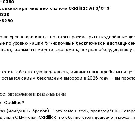
–$380
рования оригинального ключа Cadillac ATS/CTS
$320
–$260
во на уровне оригинала, но готовы рассматривать удалённые д
ные по уровню нашим
5-кнопочный бесключевой дистанцион
зывает, сколько вы можете сэкономить, покупая оборудование у 
ы хотите абсолютную надежность, минимальные проблемы и цен
остаётся самым безопасным выбором в 2026 году — вы просто 
ac: определение и реальные цены
юч Cadillac?
lac (или умный брелок) — это заменитель, произведённый сто
альный OEM-ключ Cadillac, но обычно стоит дешевле и может п