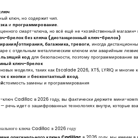
ключ
ый ключ, но содержит чип.
зка
и
программирование
.
ценного смарт-ключа, но всё ещё не «хозяйственный магазин» 
юч-брелок без ключа (дистанционный ключ-брелок)
ирания/отпирания, багажника, тревоги
, иногда дистанционны
паре с отдельным металлическим ключом или аварийным лезвие
ользящий код
для безопасности, поэтому программирование важн
умный ключ-брелок
новых моделях, таких как Escalade 2026, XT5, LYRIQ и многие
уск с кнопки
и
бесконтактный вход
.
ий
стоимость замены и программирования
-ключ Cadillac в 2026 году, вы фактически держите мини-комп
— речь идет о зашифрованных технологиях внутри, которые вз
нального ключа Cadillac в 2026 году
мене оригинального ключа Cadillac
в 2026 году, мы имеем в 