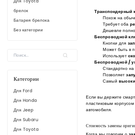
Для Toyota
брелок
Транспондерный 
Похож на обычн
Батарея брелока
Требует оба
ре
Без категории
Дешевле полно
Беспроводной кл
Кнопки для
зап
Может быть в 
Найти:
Использует
ск
Беспроводной / 
Стандартно на 
Позволяет
зап
Категории
Самый
высок
Для Ford
Если вы держите смарт
Для Honda
пластиковым корпусом 
автомобиля.
Для Jeep
Для Subaru
Стоимость замены ориги
Для Toyota
Когда мы говорим о
за