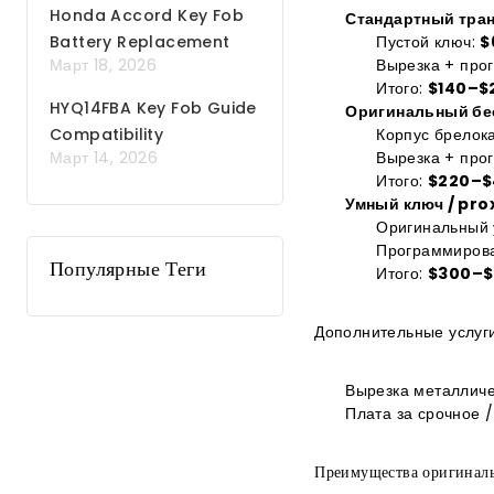
Honda Accord Key Fob
Стандартный тра
Battery Replacement
Пустой ключ:
$
Март 18, 2026
Вырезка + про
Итого:
$140–$
HYQ14FBA Key Fob Guide
Оригинальный бес
Compatibility
Корпус брелока
Март 14, 2026
Вырезка + про
Programming Battery
Итого:
$220–$
Умный ключ / pro
Оригинальный 
Программирова
Популярные Теги
Итого:
$300–$
Дополнительные услуги
Вырезка металличе
Плата за срочное 
Преимущества оригинал