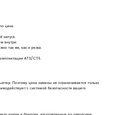
по цене.
й запуск.
м внутри.
о так же, как и резка.
 комплектации ATS/CTS.
ьютер. Поэтому цена замены не ограничивается только
аимодействуют с системой безопасности вашего
виду ключи и брелоки, изготовленные по заводским