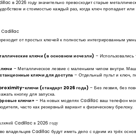
illac в 2026 году значительно превосходит старые металличес
удобством и стоимостью каждый раз, когда ключ пропадает или в
 Cadillac
ереходит от простых ключей к полностью интегрированным умн
аллические ключи (в основном исчезли)
– Использовались 
ключи
– Металлическое лезвие с маленьким чипом внутри. Маши
станционные ключи для доступа
– Отдельный пульт и ключ, 
proximity-ключи (стандарт 2026 года)
– Без лезвия, без пов
нажать кнопку для запуска.
фровые ключи»
– На новых моделях Cadillac ваш телефон мож
одителя, часто как резервный вариант к физическому брелоку.
ключей Cadillac в 2026 году
во владельцев Cadillac будут иметь дело с одним из трёх осно