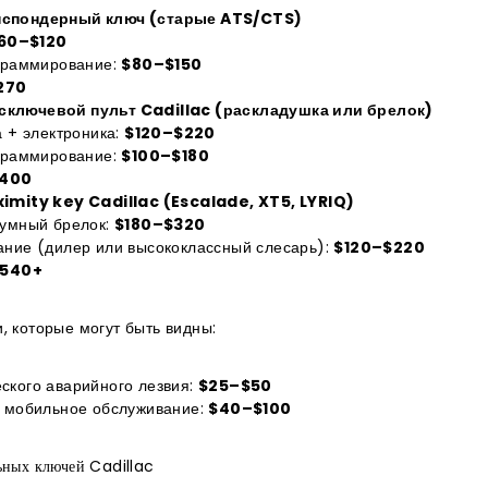
нспондерный ключ (старые ATS/CTS)
60–$120
граммирование:
$80–$150
270
ключевой пульт Cadillac (раскладушка или брелок)
 + электроника:
$120–$220
граммирование:
$100–$180
400
ximity key Cadillac (Escalade, XT5, LYRIQ)
умный брелок:
$180–$320
ние (дилер или высококлассный слесарь):
$120–$220
540+
, которые могут быть видны:
ского аварийного лезвия:
$25–$50
/ мобильное обслуживание:
$40–$100
ьных ключей Cadillac