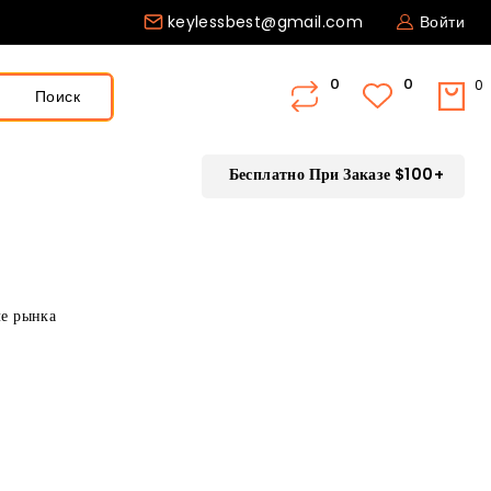
keylessbest@gmail.com
Войти
0
Поиск
Бесплатно При Заказе $100+
ле рынка