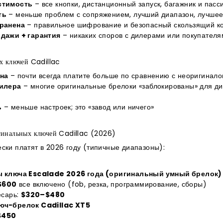
стимость
– все кнопки, дистанционный запуск, багажник и пас
ть
– меньше проблем с сопряжением, лучший диапазон, лучшее
ранена
– правильное шифрование и безопасный скользящий ко
дажи + гарантия
– никаких споров с дилерами или покупател
х ключей Cadillac
на
– почти всегда платите больше по сравнению с неоригинал
дилера
– многие оригинальные брелоки «заблокированы» для ди
ь
– меньше настроек; это «завод или ничего»
гинальных ключей Cadillac (2026)
ски платят в 2026 году (типичные диапазоны):
 ключа Escalade 2026 года (оригинальный умный брелок)
$600
все включено (fob, резка, программирование, сборы)
есарь:
$320–$480
юч-брелок Cadillac XT5
$450