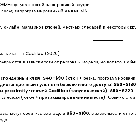
EM-корпуса с новой электроникой внутри
 пульт, запрограммированный на ваш VIN
 у онлайн-магазинов ключей, местных слесарей и некоторых кр
ажные ключи Cadillac (2026)
ьируются в зависимости от региона и модели, но вот что я обыч
нспондерный ключ
:
$40–$90
(ключ + резка, программировани
дистанционный пульт для бесключевого доступа
:
$60–$13
 proximity-ключей Cadillac (запуск кнопкой)
:
$90–$220
 слесаря (ключ + программирование на месте)
: Обычно сто
езка могут обойтись вам еще в
$60–$180
, в зависимости от то
ода.