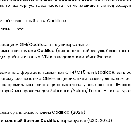
п, тот же корпус, та же частота, тот же защищённый код враще
ает «Оригинальный ключ Cadillac»
лючи — это:
икациям GM/Cadillac, а не универсальные
мы с системами Cadillac (дистанционный запуск, бесконтактна
для работы с вашим VIN и заводским иммобилайзером
овыми платформами, такими как CT4/CT5 или Escalade, вы в 
поэтому соответствие OEM-спецификациям важно для надежнос
на премиальных дистанционных ключах, таких как этот
5-кноп
оторый мы продаем для Suburban/Yukon/Tahoe — тот же уровен
амены оригинального ключа Cadillac (2026)
гинальный брелок Cadillac
варьируется (USD, 2026):