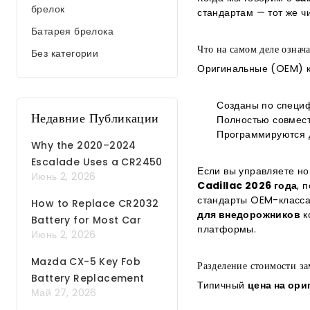
брелок
стандартам — тот же чи
Батарея брелока
Что на самом деле означ
Без категории
Оригинальные (OEM) к
Созданы по специф
Недавние Публикации
Полностью совмести
Программируются 
Why the 2020–2024
Escalade Uses a CR2450
Если вы управляете н
Июнь 2, 2026
Battery
Cadillac 2026 года
, 
стандарты OEM-класса 
How to Replace CR2032
для внедорожников
к
Battery for Most Car
платформы.
Июнь 2, 2026
Remote Key Fobs
Mazda CX-5 Key Fob
Разделение стоимости з
Battery Replacement
Типичный
цена на ори
Май 27, 2026
Step by Step Guide