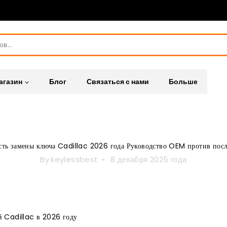
агазин
Блог
Связаться с нами
Больше
Без категории
ть замены ключа Cadillac 2026 года Руководство OEM против пос
By
keylessbest
8 декабря 2025 года
 Cadillac в 2026 году