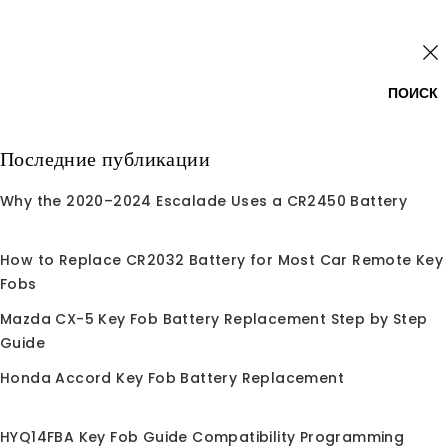
Перейти
Войти
к
содержанию
0
ПОИСК
Поиск
Последние публикации
по:
Why the 2020–2024 Escalade Uses a CR2450 Battery
Главная
/
Магазин
/
Дистанционный ключ-брелок для
автомобиля
/
Для Lexus
Для Lexus
How to Replace CR2032 Battery for Most Car Remote Key
Fobs
замена дистанционного ключа без ключа для Lexus
Mazda CX-5 Key Fob Battery Replacement Step by Step
ES300h ES350 GS350 и других моделей. Качество уровня
Guide
OEM, простая программировка
Honda Accord Key Fob Battery Replacement
HYQ14FBA Key Fob Guide Compatibility Programming