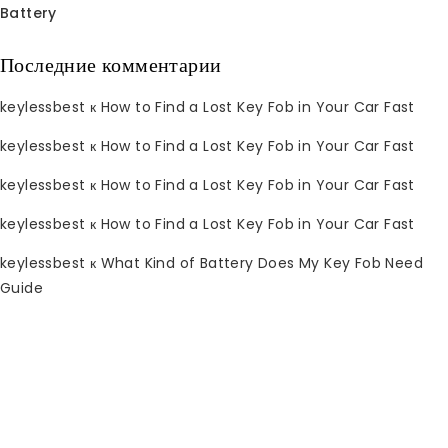
Battery
Распродажа!
Распродажа!
Последние комментарии
keylessbest
к
How to Find a Lost Key Fob in Your Car Fast
keylessbest
к
How to Find a Lost Key Fob in Your Car Fast
keylessbest
к
How to Find a Lost Key Fob in Your Car Fast
1998-2005 Lexus
1998-2005 Lexus
keylessbest
к
How to Find a Lost Key Fob in Your Car Fast
ключ-брелок HYQ1512V
ключ-брелок HYQ1512V
315 МГц для
315 МГц для
keylessbest
к
What Kind of Battery Does My Key Fob Need
Keylessbest
Keylessbest
Guide
0
Исходная
Текущая
0
Исходная
Текущая
$
31.30
$
19.85
$
250.00
$
150.00
из
из
цена
цена:
цена
цена:
5
5
была:
$31.30.
была:
$19.85.
Распродажа!
Распродажа!
$250.00.
$150.00.