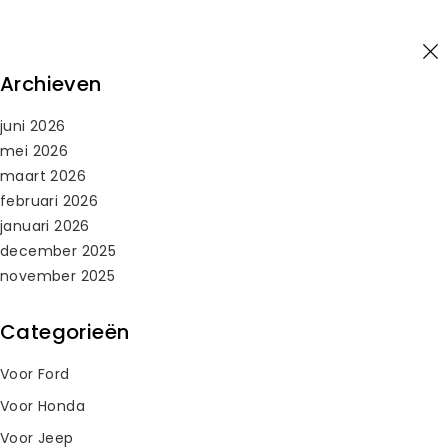
Spring
Inloggen
naar
inhoud
0
Archieven
juni 2026
Zoeken
mei 2026
naar:
maart 2026
februari 2026
Home
/
2026
/
maart
januari 2026
Maand: maart 2026
december 2025
november 2025
Categorieën
Honda Accord Key Fob Battery Replacement
By
Keylessbest
maart 18, 2026
Voor Ford
Voor Honda
Voor Jeep
HYQ14FBA Key Fob Guide Compatibility