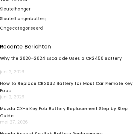
Sleutelhanger
How to Replace the Battery in a Jeep Key Fob
Sleutelhangerbatterij
By
Keylessbest
maart 2, 2026
Ongecategoriseerd
Recente Berichten
Why the 2020–2024 Escalade Uses a CR2450 Battery
Subscribe Newsletter
juni 2, 2026
Join our mailing list to receive any
latest updates and promotions.
How to Replace CR2032 Battery for Most Car Remote Key
Fobs
juni 2, 2026
Mazda CX-5 Key Fob Battery Replacement Step by Step
Guide
mei 27, 2026
Honda Accord Key Fob Battery Replacement