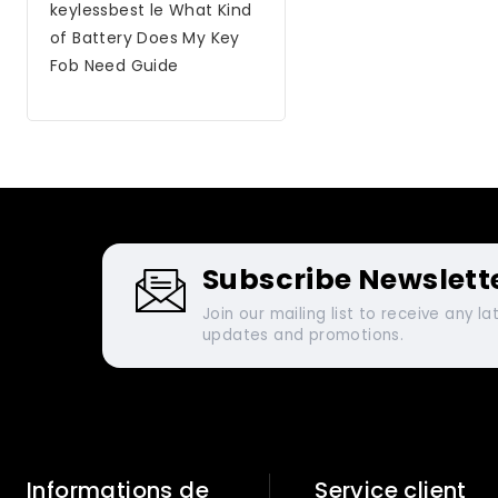
keylessbest
le
What Kind
of Battery Does My Key
Fob Need Guide
Subscribe Newslett
Join our mailing list to receive any la
updates and promotions.
Informations de
Service client