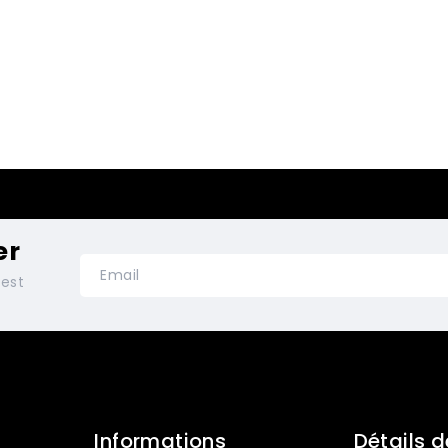
er
test
Informations
Détails d