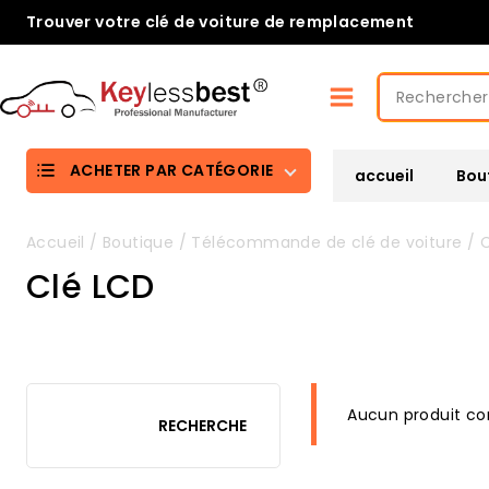
Passer
Trouver votre clé de voiture de remplacement
au
contenu
Rechercher
:
ACHETER PAR CATÉGORIE
accueil
Bou
Accueil
/
Boutique
/
Télécommande de clé de voiture
/
C
Clé LCD
Aucun produit cor
RECHERCHE