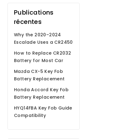
Publications
récentes
Why the 2020–2024
Escalade Uses a CR2450
Battery
How to Replace CR2032
Battery for Most Car
Remote Key Fobs
Mazda CX-5 Key Fob
Battery Replacement
Step by Step Guide
Honda Accord Key Fob
Battery Replacement
HYQ14FBA Key Fob Guide
Compatibility
Programming Battery