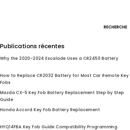
Passer
Connexion
au
contenu
0
RECHERCHE
Rechercher
Publications récentes
:
Why the 2020–2024 Escalade Uses a CR2450 Battery
Accueil
/
Boutique
/
Coques de Clé
/
Coque de Clé
/
Pour Mazda
Pour Mazda
How to Replace CR2032 Battery for Most Car Remote Key
Fobs
Mazda CX-5 Key Fob Battery Replacement Step by Step
Guide
Aucun produit correspondant à votre sélection
Honda Accord Key Fob Battery Replacement
n'a été trouvé.
HYQ14FBA Key Fob Guide Compatibility Programming