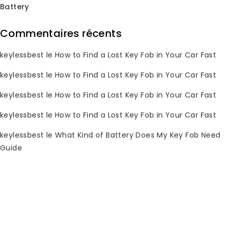
Battery
Commentaires récents
Subscribe Newsletter
keylessbest
le
How to Find a Lost Key Fob in Your Car Fast
Join our mailing list to receive any
keylessbest
le
How to Find a Lost Key Fob in Your Car Fast
latest updates and promotions.
keylessbest
le
How to Find a Lost Key Fob in Your Car Fast
keylessbest
le
How to Find a Lost Key Fob in Your Car Fast
keylessbest
le
What Kind of Battery Does My Key Fob Need
Guide
Informations de contact
Vous avez des questions ? Veuillez