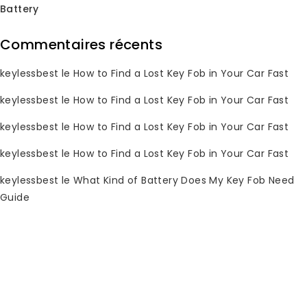
Battery
Commentaires récents
Soldes !
Soldes !
keylessbest
le
How to Find a Lost Key Fob in Your Car Fast
keylessbest
le
How to Find a Lost Key Fob in Your Car Fast
keylessbest
le
How to Find a Lost Key Fob in Your Car Fast
Clé de voiture Volvo
2007-2017 30659637
keylessbest
le
How to Find a Lost Key Fob in Your Car Fast
433MHz pour
keylessbest
keylessbest
le
What Kind of Battery Does My Key Fob Need
Guide
0
Le
Le
$
22.58
$
150.00
sur
prix
prix
5
original
actuel
était
est
:
: