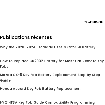
Passer
Connexion
au
contenu
0
RECHERCHE
Rechercher
Publications récentes
:
Why the 2020–2024 Escalade Uses a CR2450 Battery
Accueil
/
Boutique
/
Télécommande de clé de voiture
/
Pour Volvo
Pour Volvo
How to Replace CR2032 Battery for Most Car Remote Key
Fobs
Pour la clé sans contact de remplacement pour
Mazda CX-5 Key Fob Battery Replacement Step by Step
Volvo, télécommande de remplacement compatible
Guide
avec Volvo S60 S60L S80 V60 et plus de modèles.
Qualité de niveau OEM, programmation facile
Honda Accord Key Fob Battery Replacement
HYQ14FBA Key Fob Guide Compatibility Programming