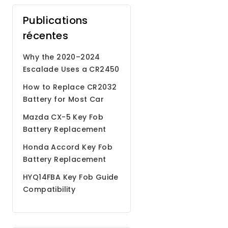
Publications
récentes
Why the 2020–2024
Escalade Uses a CR2450
Battery
How to Replace CR2032
Battery for Most Car
Remote Key Fobs
Mazda CX-5 Key Fob
Battery Replacement
Step by Step Guide
Honda Accord Key Fob
Battery Replacement
HYQ14FBA Key Fob Guide
Compatibility
Programming Battery