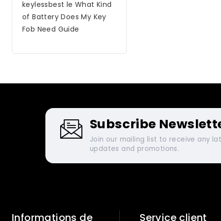
keylessbest
le
What Kind
of Battery Does My Key
Fob Need Guide
Subscribe Newslett
Join our mailing list to receive any la
updates and promotions.
Informations de
Service client