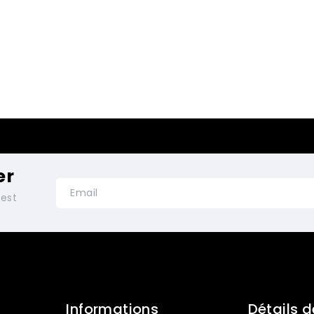
er
test
Informations
Détails d