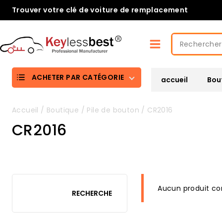
Passer
Trouver votre clé de voiture de remplacement
au
contenu
Rechercher
:
ACHETER PAR CATÉGORIE
accueil
Bou
Accueil
/
Boutique
/
Pile de bouton
/
CR2016
CR2016
Aucun produit cor
RECHERCHE