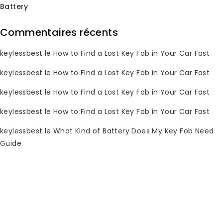
Battery
Commentaires récents
keylessbest
le
How to Find a Lost Key Fob in Your Car Fast
keylessbest
le
How to Find a Lost Key Fob in Your Car Fast
keylessbest
le
How to Find a Lost Key Fob in Your Car Fast
keylessbest
le
How to Find a Lost Key Fob in Your Car Fast
Télécommande de clé
Clé de voiture Toyota
keylessbest
le
What Kind of Battery Does My Key Fob Need
Toyota 2007-2010
2007-2014 HYQ14AAB
HYQ14AAB 314,3MHz
314,3MHz pour
Guide
pour Keylessbest
Keylessbest
0
0
Le
Le
Le
Le
$
107.95
$
107.95
$
250.00
$
250.00
sur
sur
prix
prix
prix
prix
5
5
original
actuel
original
actuel
Soldes !
était
est
était
est