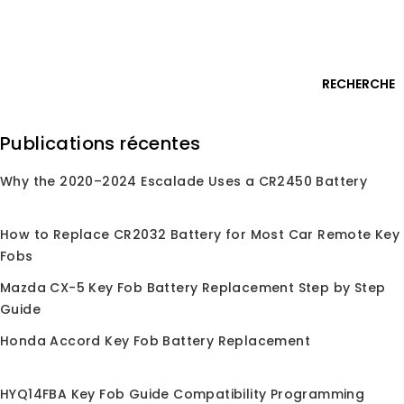
Passer
Connexion
au
contenu
0
RECHERCHE
Rechercher
Publications récentes
:
Why the 2020–2024 Escalade Uses a CR2450 Battery
Accueil
/
Boutique
/
Coques de Clé
/
Coque de Clé
/
Pour Toyota
Pour Toyota
How to Replace CR2032 Battery for Most Car Remote Key
Fobs
Mazda CX-5 Key Fob Battery Replacement Step by Step
Guide
Honda Accord Key Fob Battery Replacement
Soldes !
Soldes !
HYQ14FBA Key Fob Guide Compatibility Programming