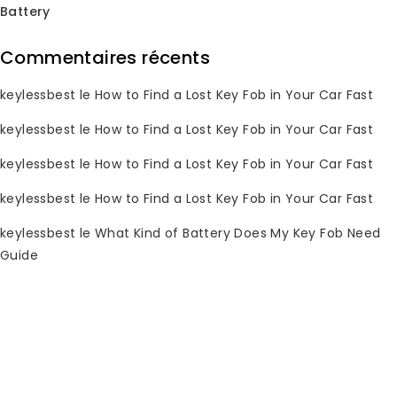
Battery
Commentaires récents
Subscribe Newsletter
keylessbest
le
How to Find a Lost Key Fob in Your Car Fast
Join our mailing list to receive any
latest updates and promotions.
keylessbest
le
How to Find a Lost Key Fob in Your Car Fast
keylessbest
le
How to Find a Lost Key Fob in Your Car Fast
keylessbest
le
How to Find a Lost Key Fob in Your Car Fast
keylessbest
le
What Kind of Battery Does My Key Fob Need
Guide
Informations de contact
Vous avez des questions ? Veuillez
nous envoyer un email 24h/24 et 7j/7