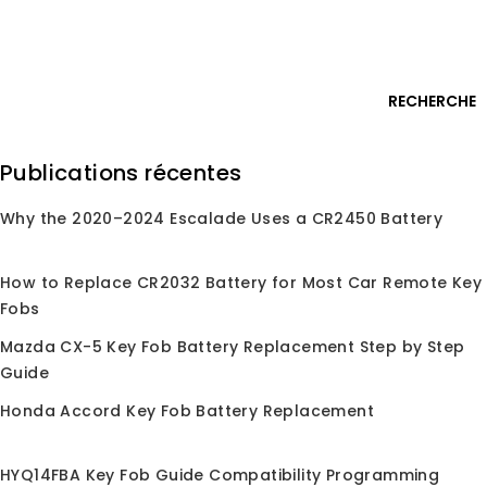
Passer
Connexion
au
contenu
0
RECHERCHE
Rechercher
Publications récentes
:
Why the 2020–2024 Escalade Uses a CR2450 Battery
Accueil
/
Boutique
/
Puces
/
ID48
ID48
How to Replace CR2032 Battery for Most Car Remote Key
Fobs
Mazda CX-5 Key Fob Battery Replacement Step by Step
Guide
Aucun produit correspondant à votre sélection
n'a été trouvé.
Honda Accord Key Fob Battery Replacement
HYQ14FBA Key Fob Guide Compatibility Programming