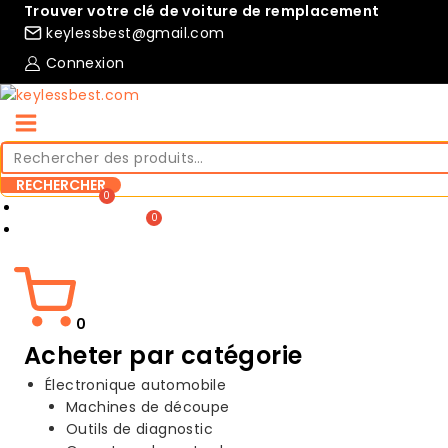
Passer
Trouver votre clé de voiture de remplacement
au
keylessbest@gmail.com
contenu
Connexion
Rechercher
:
RECHERCHER
Comparer
Liste de souhaits
0
Acheter par catégorie
Électronique automobile
Machines de découpe
Outils de diagnostic