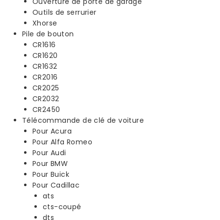
Ouverture de porte de garage
Outils de serrurier
Xhorse
Pile de bouton
CR1616
CR1620
CR1632
CR2016
CR2025
CR2032
CR2450
Télécommande de clé de voiture
Pour Acura
Pour Alfa Romeo
Pour Audi
Pour BMW
Pour Buick
Pour Cadillac
ats
cts-coupé
dts