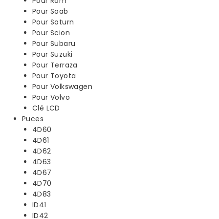
Pour Ram
Pour Saab
Pour Saturn
Pour Scion
Pour Subaru
Pour Suzuki
Pour Terraza
Pour Toyota
Pour Volkswagen
Pour Volvo
Clé LCD
Puces
4D60
4D61
4D62
4D63
4D67
4D70
4D83
ID41
ID42