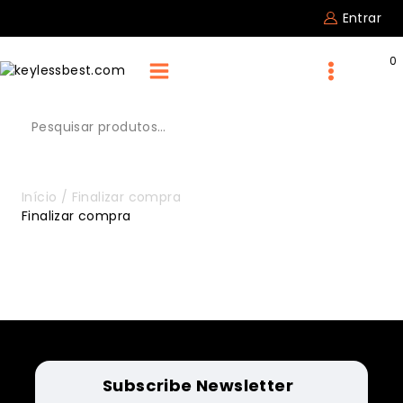
Pular
Entrar
para
o
0
conteúdo
Pesquisar
por:
Início
/
Finalizar compra
Finalizar compra
Subscribe Newsletter