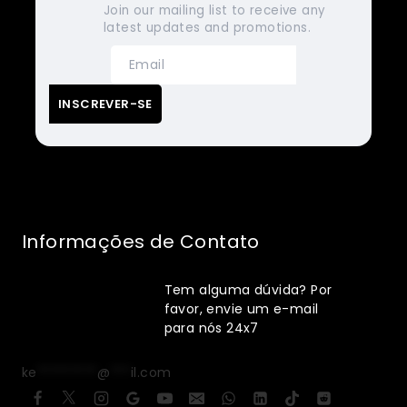
Join our mailing list to receive any
latest updates and promotions.
Informações de Contato
Tem alguma dúvida? Por
favor, envie um e-mail
para nós 24x7
ke
*********
@
***
il.com