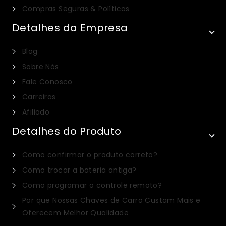
Compras Seguras & Políticas
Detalhes da Empresa
Blog
Sobre Nós
Fale Conosco
Carreiras
Afiliado
Detalhes do Produto
Italian
Como confirmar o produto correto?
Dutch
Como trocar a bateria antiga?
Russian
Como programar o controle remoto?
Spanish
Por que Nossas Chaves de Carro Custam Mais e
Turkish
Oferecem Melhor Qualidade
German