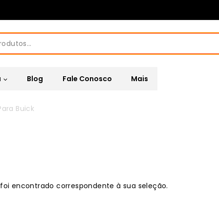
a
Blog
Fale Conosco
Mais
Para Buick
oi encontrado correspondente à sua seleção.