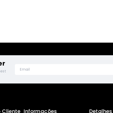
er
test
 Cliente
Informações
Detalhes