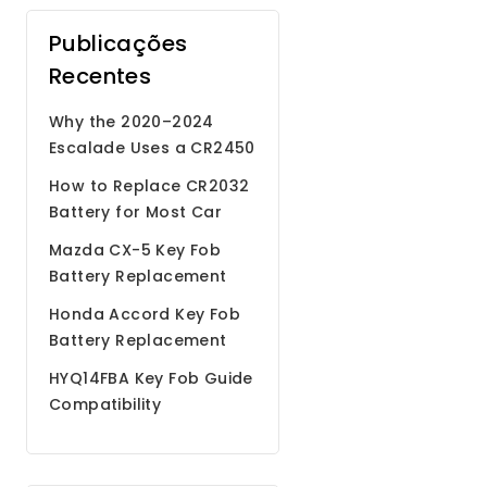
Publicações
Recentes
Why the 2020–2024
Escalade Uses a CR2450
Battery
How to Replace CR2032
Battery for Most Car
Remote Key Fobs
Mazda CX-5 Key Fob
Battery Replacement
Step by Step Guide
Honda Accord Key Fob
Battery Replacement
HYQ14FBA Key Fob Guide
Compatibility
Programming Battery