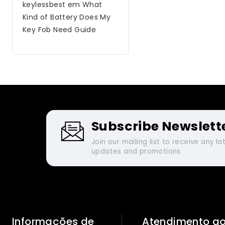
keylessbest
em
What
Kind of Battery Does My
Key Fob Need Guide
Subscribe Newslett
Join our mailing list to receive any la
updates and promotions.
Informações de
Atendimento ao