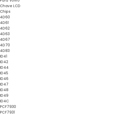
Para Volvo
Chave LCD
Chips
4D60
4D61
4D62
4D63
4D67
4D70
4D83
ID41
ID42
ID44
ID45
ID46
ID47
ID48
ID49
ID4C
PCF7930
PCF7931