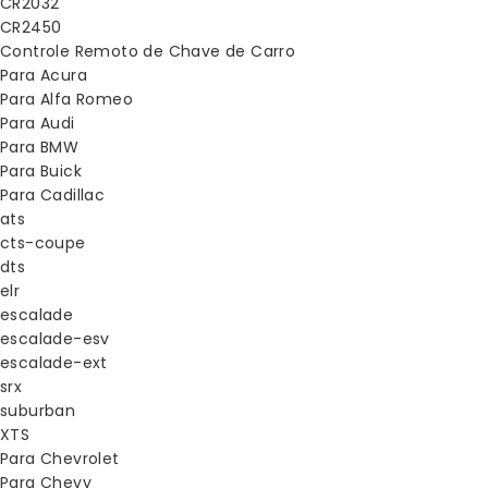
CR2032
CR2450
Controle Remoto de Chave de Carro
Para Acura
Para Alfa Romeo
Para Audi
Para BMW
Para Buick
Para Cadillac
ats
cts-coupe
dts
elr
escalade
escalade-esv
escalade-ext
srx
suburban
XTS
Para Chevrolet
Para Chevy