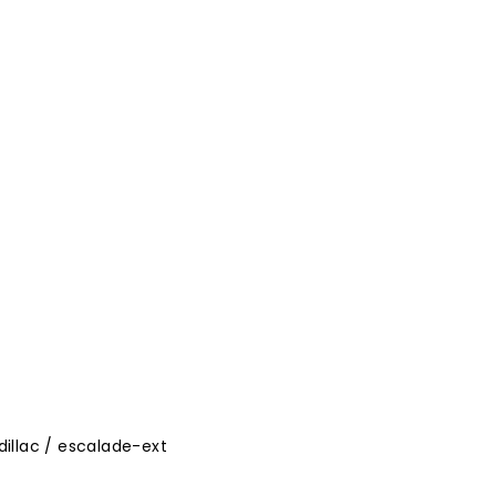
illac
/
escalade-ext