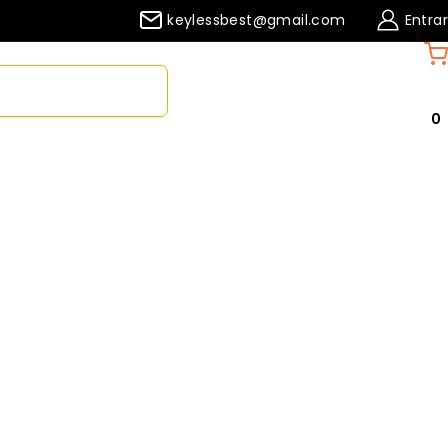
keylessbest@gmail.com
Entrar
Compare
Lista de desejos
0