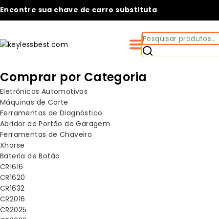
Pular
Encontre sua chave de carro substituta
para
o
Pesquisar
conteúdo
por:
Comprar por Categoria
Eletrônicos Automotivos
Máquinas de Corte
Ferramentas de Diagnóstico
Abridor de Portão de Garagem
Ferramentas de Chaveiro
Xhorse
Bateria de Botão
CR1616
CR1620
CR1632
CR2016
CR2025