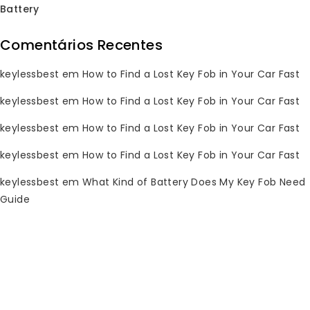
Battery
Comentários Recentes
Subscribe Newsletter
keylessbest
em
How to Find a Lost Key Fob in Your Car Fast
Join our mailing list to receive any
latest updates and promotions.
keylessbest
em
How to Find a Lost Key Fob in Your Car Fast
keylessbest
em
How to Find a Lost Key Fob in Your Car Fast
keylessbest
em
How to Find a Lost Key Fob in Your Car Fast
keylessbest
em
What Kind of Battery Does My Key Fob Need
Guide
Informações de Contato
Tem alguma dúvida? Por favor, envie um
e-mail para nós 24x7