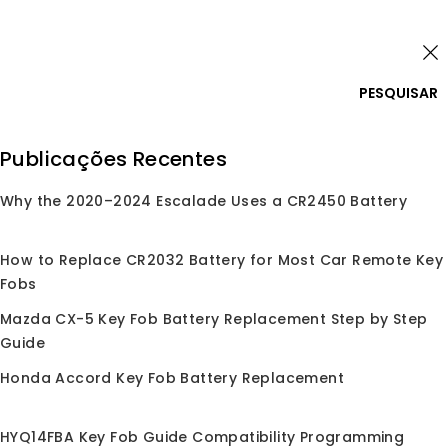
Pular
Entrar
para
o
0
conteúdo
PESQUISAR
Pesquisar
Publicações Recentes
por:
Why the 2020–2024 Escalade Uses a CR2450 Battery
Início
/
Loja
/
Bateria de Botão
/
CR2450
CR2450
How to Replace CR2032 Battery for Most Car Remote Key
Fobs
Mazda CX-5 Key Fob Battery Replacement Step by Step
Guide
Nenhum produto foi encontrado
correspondente à sua seleção.
Honda Accord Key Fob Battery Replacement
HYQ14FBA Key Fob Guide Compatibility Programming