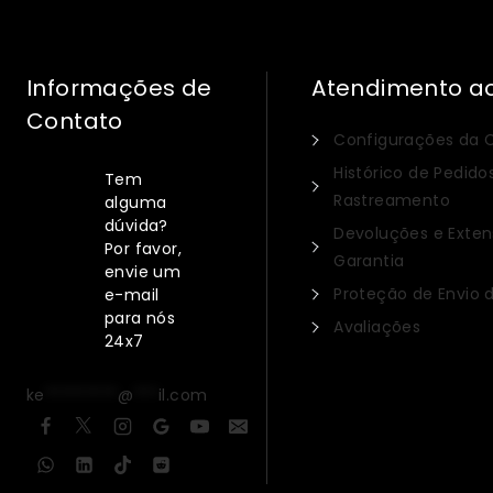
Informações de
Atendimento ao
Contato
Configurações da 
Histórico de Pedido
Tem
Rastreamento
alguma
dúvida?
Devoluções e Exte
Por favor,
Garantia
envie um
Proteção de Envio 
e-mail
para nós
Avaliações
24x7
ke
*********
@
***
il.com