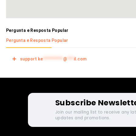
Pergunta e Resposta Popular
Pergunta e Resposta Popular
support
ke
*********
@
***
il.com
Subscribe Newslett
Join our mailing list to receive any la
updates and promotions.