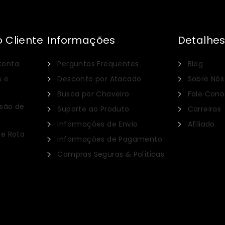
 Cliente
Informações
Detalhe
Conta
Perguntas Frequentes
Blog
s e
Desconto por Atacado
Sobre Nós
Busca por Chaveiro
Fale Con
nsão de
Suporte ao Produto
Carreiras
Informações de Envio
Afiliado
de Rota
Informações de Pagamento
Compras Seguras & Políticas