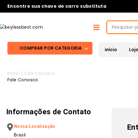
Encontre sua chave de carro substituta
COMPRAR POR CATEGORIA
início
Loj
Início
/
Fale Conosco
Fale Conosco
Informações de Contato
En
Nossa Localização
Brasil