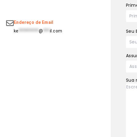
Prim
Endereço de Email
Seu 
ke
*********
@
***
il.com
Assu
Sua 