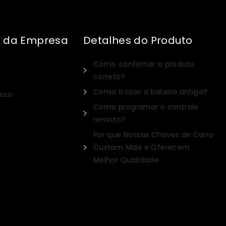
s da Empresa
Detalhes do Produto
Como confirmar o produto
correto?
Como trocar a bateria antiga?
osco
Como programar o controle
Italian
remoto?
Por que Nossas Chaves de Carro
Dutch
Custam Mais e Oferecem
Russian
Melhor Qualidade
Spanish
Turkish
German
French