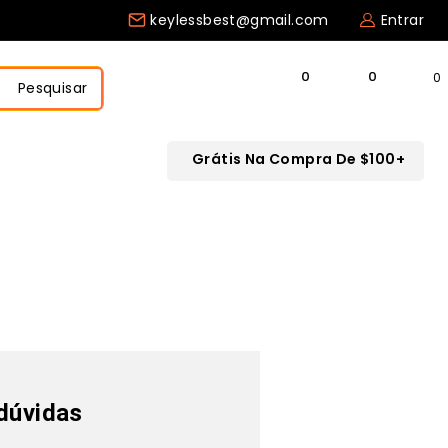
keylessbest@gmail.com
Entrar
0
Pesquisar
Grátis Na Compra De $100+
dúvidas