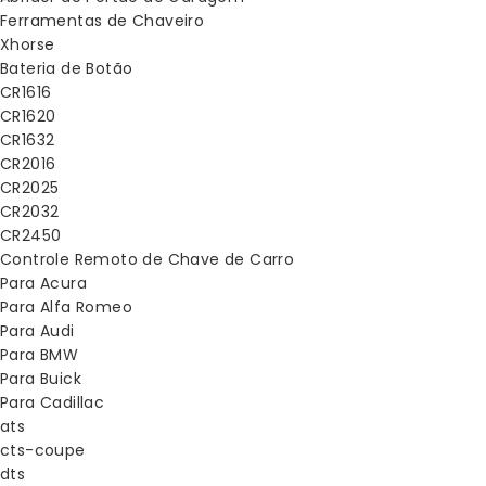
Ferramentas de Chaveiro
Xhorse
Bateria de Botão
CR1616
CR1620
CR1632
CR2016
CR2025
CR2032
CR2450
Controle Remoto de Chave de Carro
Para Acura
Para Alfa Romeo
Para Audi
Para BMW
Para Buick
Para Cadillac
ats
cts-coupe
dts