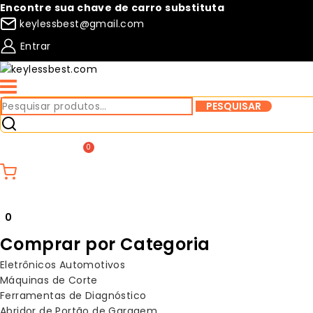
Pular
Encontre sua chave de carro substituta
para
keylessbest@gmail.com
o
Entrar
conteúdo
Pesquisar
PESQUISAR
por:
Compare
Lista de desejos
0
Comprar por Categoria
Eletrônicos Automotivos
Máquinas de Corte
Ferramentas de Diagnóstico
Abridor de Portão de Garagem