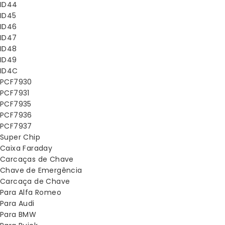
ID44
ID45
ID46
ID47
ID48
ID49
ID4C
PCF7930
PCF7931
PCF7935
PCF7936
PCF7937
Super Chip
Caixa Faraday
Carcaças de Chave
Chave de Emergência
Carcaça de Chave
Para Alfa Romeo
Para Audi
Para BMW