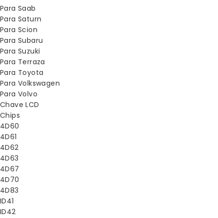
Para Saab
Para Saturn
Para Scion
Para Subaru
Para Suzuki
Para Terraza
Para Toyota
Para Volkswagen
Para Volvo
Chave LCD
Chips
4D60
4D61
4D62
4D63
4D67
4D70
4D83
ID41
ID42