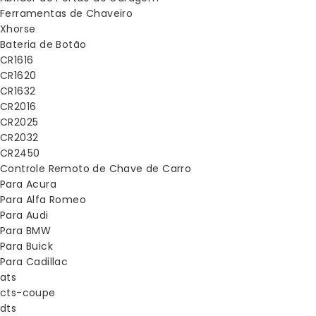
Ferramentas de Chaveiro
Xhorse
Bateria de Botão
CR1616
CR1620
CR1632
CR2016
CR2025
CR2032
CR2450
Controle Remoto de Chave de Carro
Para Acura
Para Alfa Romeo
Para Audi
Para BMW
Para Buick
Para Cadillac
ats
cts-coupe
dts