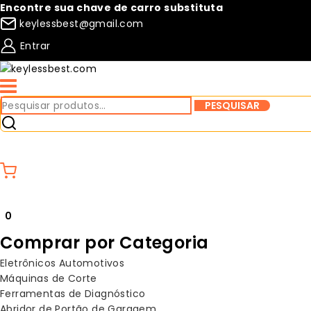
Pular
Encontre sua chave de carro substituta
para
keylessbest@gmail.com
o
Entrar
conteúdo
Pesquisar
PESQUISAR
por:
Compare
Lista de desejos
0
Comprar por Categoria
Eletrônicos Automotivos
Máquinas de Corte
Ferramentas de Diagnóstico
Abridor de Portão de Garagem