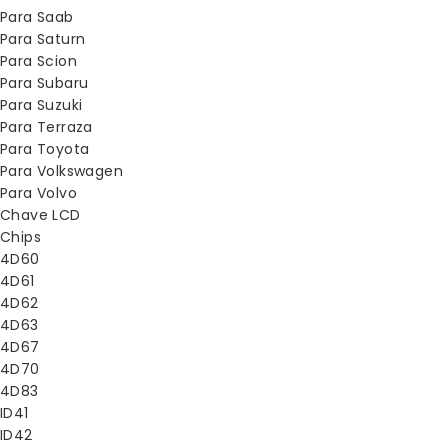
Para Saab
Para Saturn
Para Scion
Para Subaru
Para Suzuki
Para Terraza
Para Toyota
Para Volkswagen
Para Volvo
Chave LCD
Chips
4D60
4D61
4D62
4D63
4D67
4D70
4D83
ID41
ID42