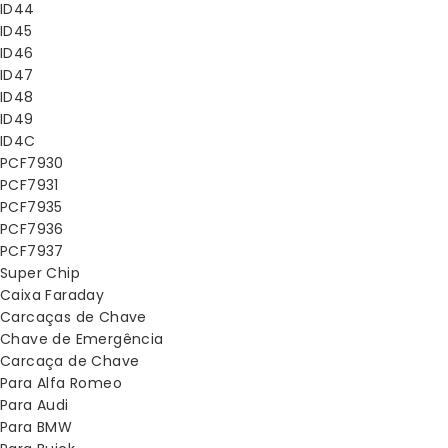
ID44
ID45
ID46
ID47
ID48
ID49
ID4C
PCF7930
PCF7931
PCF7935
PCF7936
PCF7937
Super Chip
Caixa Faraday
Carcaças de Chave
Chave de Emergência
Carcaça de Chave
Para Alfa Romeo
Para Audi
Para BMW