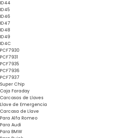
ID44
ID45
ID46
ID47
ID48
ID49
ID4C
PCF7930
PCF7931
PCF7935
PCF7936
PCF7937
Super Chip
Caja Faraday
Carcasas de Llaves
Llave de Emergencia
Carcasa de Llave
Para Alfa Romeo
Para Audi
Para BMW