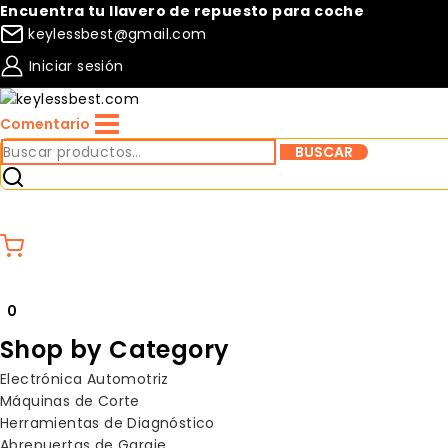
Skip
Encuentra tu llavero de repuesto para coche
to
keylessbest@gmail.com
content
Iniciar sesión
Comentario
Buscar
BUSCAR
por:
Compare
Lista de deseos
0
Shop by Category
Electrónica Automotriz
Máquinas de Corte
Herramientas de Diagnóstico
Abrepuertas de Garaje