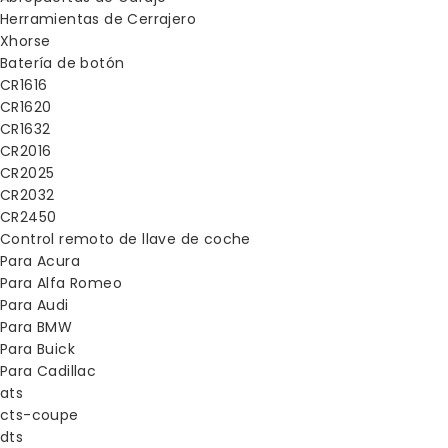
Herramientas de Cerrajero
Xhorse
Batería de botón
CR1616
CR1620
CR1632
CR2016
CR2025
CR2032
CR2450
Control remoto de llave de coche
Para Acura
Para Alfa Romeo
Para Audi
Para BMW
Para Buick
Para Cadillac
ats
cts-coupe
dts