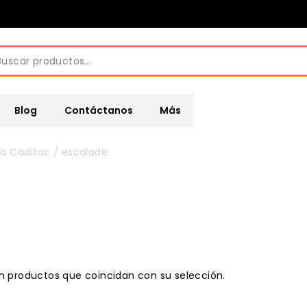
scar
:
Blog
Contáctanos
Más
a Cadillac
/
escalade
n productos que coincidan con su selección.