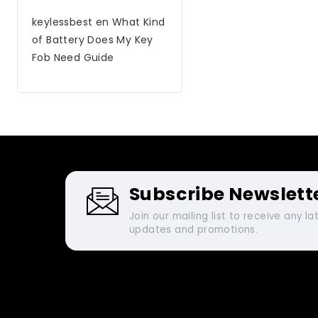
keylessbest
en
What Kind
of Battery Does My Key
Fob Need Guide
Subscribe Newslett
Join our mailing list to receive any la
updates and promotions.