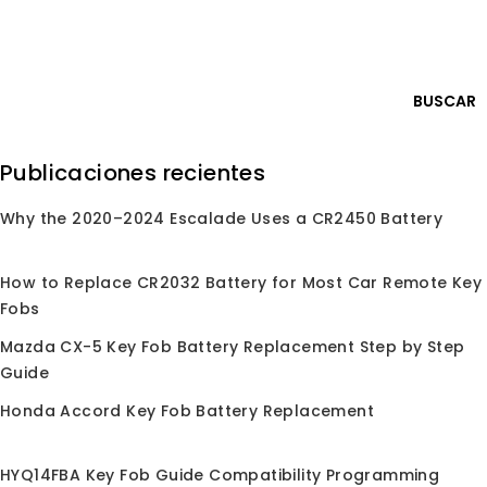
Skip
Iniciar sesión
to
content
0
BUSCAR
Buscar
Publicaciones recientes
por:
Why the 2020–2024 Escalade Uses a CR2450 Battery
ndo en
/
Tienda
/
Control remoto de llave de coche
/
Para Chrysler
Para Chrysler
How to Replace CR2032 Battery for Most Car Remote Key
Fobs
para llavero de reemplazo de entrada sin llave de
Mazda CX-5 Key Fob Battery Replacement Step by Step
Chrysler, compatible con Chrysler 300 Aspen PT
Guide
Cruiser y más modelos. Calidad de grado OEM,
programación fácil
Honda Accord Key Fob Battery Replacement
HYQ14FBA Key Fob Guide Compatibility Programming