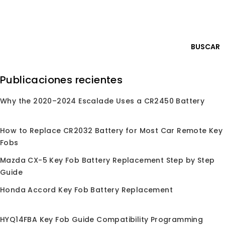
Skip
Iniciar sesión
to
content
0
BUSCAR
Buscar
Publicaciones recientes
por:
Why the 2020–2024 Escalade Uses a CR2450 Battery
ndo en
/
Tienda
/
Control remoto de llave de coche
/
Para Jaguar
Para Jaguar
How to Replace CR2032 Battery for Most Car Remote Key
Fobs
Para llavero de reemplazo de mando a distancia sin
Mazda CX-5 Key Fob Battery Replacement Step by Step
llave para Jaguar, compatible con Jaguar XF XFR XK
Guide
XKR y más modelos. Calidad de grado OEM,
programación fácil
Honda Accord Key Fob Battery Replacement
HYQ14FBA Key Fob Guide Compatibility Programming