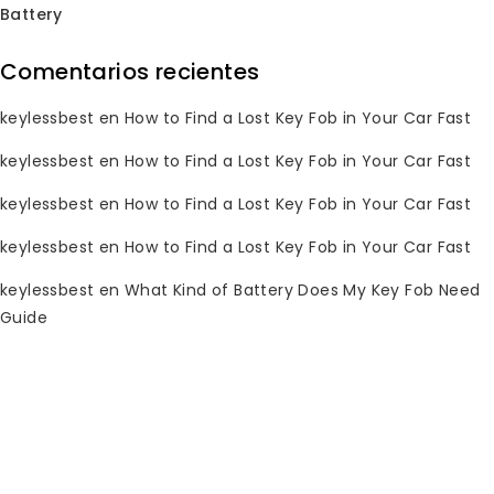
Battery
Comentarios recientes
¡Oferta!
¡Oferta!
keylessbest
en
How to Find a Lost Key Fob in Your Car Fast
keylessbest
en
How to Find a Lost Key Fob in Your Car Fast
2001 2008 Llave de
mando Jaguar
keylessbest
en
How to Find a Lost Key Fob in Your Car Fast
NHVWB1U241 315MHz
Llavero de Jaguar
para Keylessbest
2007-2015
keylessbest
en
How to Find a Lost Key Fob in Your Car Fast
KR55WK49244 315MHz
para Keylessbest
keylessbest
en
What Kind of Battery Does My Key Fob Need
0
El
El
$
20.13
$
150.00
de
Guide
precio
precio
5
0
El
El
$
55.36
$
350.00
original
actual
de
precio
precio
5
era:
es:
original
actual
¡Oferta!
¡Oferta!
$150.00.
$20.13.
era:
es:
$350.00.
$55.36.