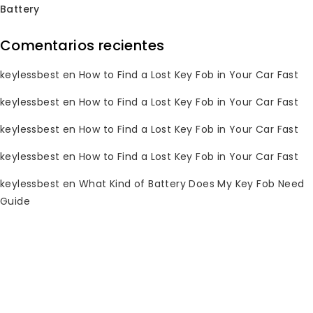
Battery
Comentarios recientes
Subscribe Newsletter
keylessbest
en
How to Find a Lost Key Fob in Your Car Fast
Join our mailing list to receive any
keylessbest
en
How to Find a Lost Key Fob in Your Car Fast
latest updates and promotions.
keylessbest
en
How to Find a Lost Key Fob in Your Car Fast
keylessbest
en
How to Find a Lost Key Fob in Your Car Fast
keylessbest
en
What Kind of Battery Does My Key Fob Need
Guide
Información de contacto
¿Tienes alguna pregunta? Por favor,