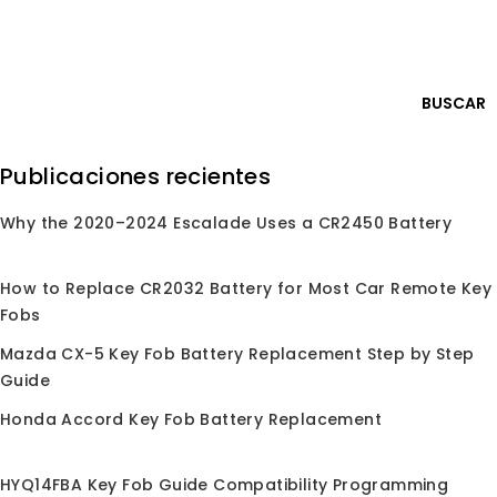
Skip
Iniciar sesión
to
content
0
BUSCAR
Buscar
Publicaciones recientes
por:
Why the 2020–2024 Escalade Uses a CR2450 Battery
ndo en
/
Tienda
/
Carcasas de Llaves
/
Carcasa de
Llave
/
Para Nissan
Para Nissan
How to Replace CR2032 Battery for Most Car Remote Key
Fobs
Mazda CX-5 Key Fob Battery Replacement Step by Step
Guide
No se encontraron productos que coincidan
Honda Accord Key Fob Battery Replacement
con su selección.
HYQ14FBA Key Fob Guide Compatibility Programming