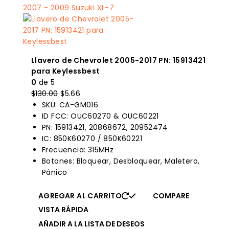
Llavero de Chevrolet 2005-2017 PN: 15913421
para Keylessbest
0
de 5
El
El
$
130.00
$
5.66
precio
precio
SKU: CA-GM016
original
actual
ID FCC: OUC60270 & OUC60221
era:
es:
PN: 15913421, 20868672, 20952474
$130.00.
$5.66.
IC: 850K60270 / 850K60221
Frecuencia: 315MHz
Botones: Bloquear, Desbloquear, Maletero,
Pánico
AGREGAR AL CARRITO
COMPARE
VISTA RÁPIDA
AÑADIR A LA LISTA DE DESEOS