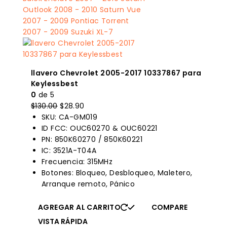
llavero Chevrolet 2005-2017 10337867 para
Keylessbest
0
de 5
El
El
$
130.00
$
28.90
precio
precio
SKU: CA-GM019
original
actual
ID FCC: OUC60270 & OUC60221
era:
es:
PN: 850K60270 / 850K60221
$130.00.
$28.90.
IC: 3521A-T04A
Frecuencia: 315MHz
Botones: Bloqueo, Desbloqueo, Maletero,
Arranque remoto, Pánico
AGREGAR AL CARRITO
COMPARE
VISTA RÁPIDA