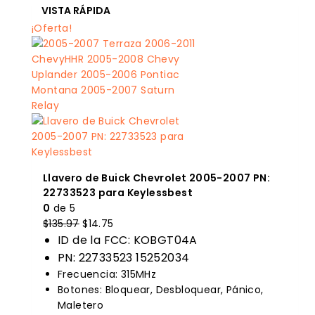
VISTA RÁPIDA
¡Oferta!
Llavero de Buick Chevrolet 2005-2007 PN:
22733523 para Keylessbest
0
de 5
El
El
$
135.97
$
14.75
precio
precio
ID de la FCC: KOBGT04A
original
actual
PN: 22733523 15252034
era:
es:
Frecuencia: 315MHz
$135.97.
$14.75.
Botones: Bloquear, Desbloquear, Pánico,
Maletero