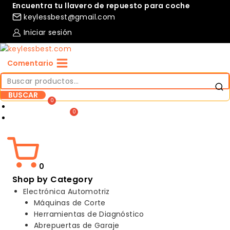
Skip
Encuentra tu llavero de repuesto para coche
to
keylessbest@gmail.com
content
Iniciar sesión
Comentario
Buscar
por:
BUSCAR
Compare
Lista de deseos
0
Shop by Category
Electrónica Automotriz
Máquinas de Corte
Herramientas de Diagnóstico
Abrepuertas de Garaje