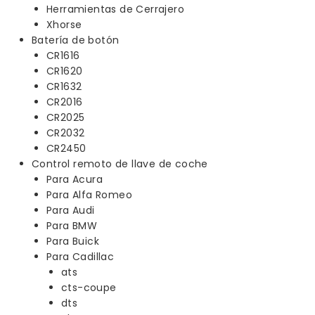
Herramientas de Cerrajero
Xhorse
Batería de botón
CR1616
CR1620
CR1632
CR2016
CR2025
CR2032
CR2450
Control remoto de llave de coche
Para Acura
Para Alfa Romeo
Para Audi
Para BMW
Para Buick
Para Cadillac
ats
cts-coupe
dts