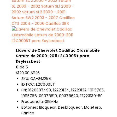
Llavero de Chevrolet Cadillac Oldsmobile
Saturn de 2000-2011 L2C0005T para
Keylessbest
0
de 5
El
El
$
120.00
$
11.16
precio
precio
SKU: CA-GM254
original
actual
ID FCC: L2C0005T
era:
es:
PN: 1626307499, 12223134, 12223132, 19115765,
$120.00.
$11.16.
19115766, 09378610, 09378620, 12223130-50
Frecuencia: 315MHz
Botones: Bloquear, Desbloquear, Maletero,
Pánico