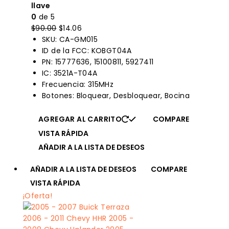
llave
0
de 5
El
El
$
90.00
$
14.06
precio
precio
SKU: CA-GM015
original
actual
ID de la FCC: KOBGT04A
era:
es:
PN: 15777636, 15100811, 5927411
$90.00.
$14.06.
IC: 3521A-T04A
Frecuencia: 315MHz
Botones: Bloquear, Desbloquear, Bocina
AGREGAR AL CARRITO
COMPARE
VISTA RÁPIDA
AÑADIR A LA LISTA DE DESEOS
AÑADIR A LA LISTA DE DESEOS
COMPARE
VISTA RÁPIDA
¡Oferta!