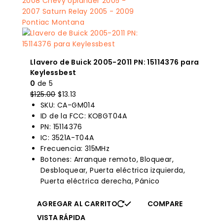
Llavero de Buick 2005-2011 PN: 15114376 para
Keylessbest
0
de 5
El
El
$
125.00
$
13.13
precio
precio
SKU: CA-GM014
original
actual
ID de la FCC: KOBGT04A
era:
es:
PN: 15114376
$125.00.
$13.13.
IC: 3521A-T04A
Frecuencia: 315MHz
Botones: Arranque remoto, Bloquear,
Desbloquear, Puerta eléctrica izquierda,
Puerta eléctrica derecha, Pánico
AGREGAR AL CARRITO
COMPARE
VISTA RÁPIDA