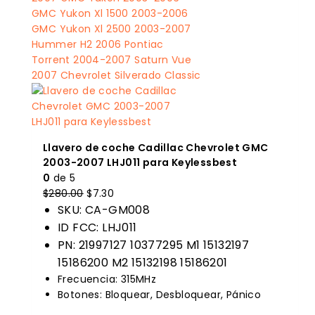
Llavero de coche Cadillac Chevrolet GMC
2003-2007 LHJ011 para Keylessbest
0
de 5
El
El
$
280.00
$
7.30
precio
precio
SKU: CA-GM008
original
actual
ID FCC: LHJ011
era:
es:
PN: 21997127 10377295 M1 15132197
$280.00.
$7.30.
15186200 M2 15132198 15186201
Frecuencia: 315MHz
Botones: Bloquear, Desbloquear, Pánico