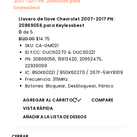
Llavero de llave Chevrolet 2007-2017 PN:
20869056 para Keylessbest
0
de 5
El
El
$
120.00
$
14.75
precio
precio
SKU: CA-GM021
original
actual
ID FCC: OUC60270 & OUC60221
era:
es:
PN: 20869056, 15913420, 20952475,
$120.00.
$14.75.
22936099
IC: 850K60221 / 850K60270 / 267F-5WY8109
Frecuencia: 315MHz
Botones: Bloquear, Desbloquear, Pánico
AGREGAR AL CARRITO
COMPARE
VISTA RÁPIDA
AÑADIR A LA LISTA DE DESEOS
CERRAR