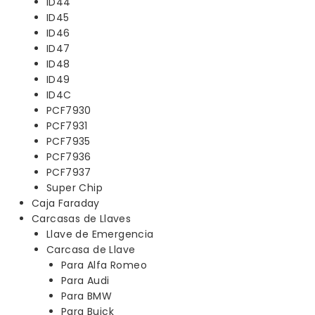
ID44
ID45
ID46
ID47
ID48
ID49
ID4C
PCF7930
PCF7931
PCF7935
PCF7936
PCF7937
Super Chip
Caja Faraday
Carcasas de Llaves
Llave de Emergencia
Carcasa de Llave
Para Alfa Romeo
Para Audi
Para BMW
Para Buick