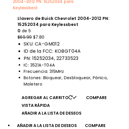
Llavero de Buick Chevrolet 2004-2012 PN:
15252034 para Keylessbest
0
de 5
El
El
$
69.99
$
7.80
precio
precio
SKU: CA-GM012
original
actual
ID de la FCC: KOBGT04A
era:
es:
PN: 15252034, 22733523
$69.99.
$7.80.
IC: 3521A-T04A
Frecuencia: 315MHz
Botones: Bloquear, Desbloquear, Pánico,
Maletero
AGREGAR AL CARRITO
COMPARE
VISTA RÁPIDA
AÑADIR A LA LISTA DE DESEOS
AÑADIR A LA LISTA DE DESEOS
COMPARE