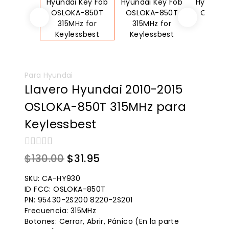
Para Hyundai
Llavero Hyundai 2010-2015
OSLOKA-850T 315MHz para
Keylessbest
0
El
El
$
130.00
$
31.95
de
precio
precio
5
SKU: CA-HY930
original
actual
ID FCC: OSLOKA-850T
PN: 95430-2S200 8220-2S201
era:
es:
Frecuencia: 315MHz
$130.00.
$31.95.
Botones: Cerrar, Abrir, Pánico (En la parte