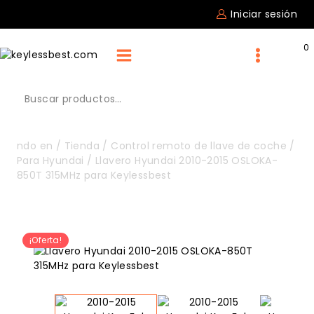
Skip
Iniciar sesión
to
content
0
Buscar
por:
ndo en
/
Tienda
/
Control remoto de llave de coche
/
Para Hyundai
/
Llavero Hyundai 2010-2015 OSLOKA-
850T 315MHz para Keylessbest
¡Oferta!