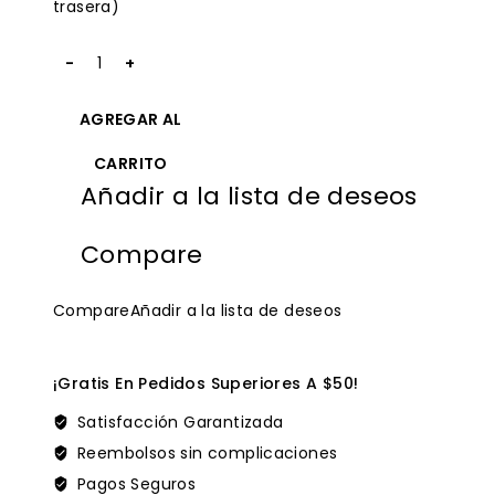
trasera)
Cantidad
2010-
2015
AGREGAR AL
Hyundai
Key
CARRITO
Fob
Añadir a la lista de deseos
OSLOKA-
850T
315MHz
Compare
for
Keylessbest
Compare
Añadir a la lista de deseos
¡Gratis En Pedidos Superiores A $50!
Satisfacción Garantizada
Reembolsos sin complicaciones
Pagos Seguros