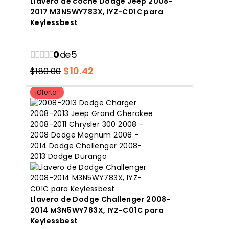
Llavero de coche Dodge Jeep 2008-
2017 M3N5WY783X, IYZ-C01C para
Keylessbest
0
de 5
El
El
$
10.42
$
180.00
precio
precio
¡Oferta!
original
actual
era:
es:
$180.00.
$10.42.
Llavero de Dodge Challenger 2008-
2014 M3N5WY783X, IYZ-C01C para
Keylessbest