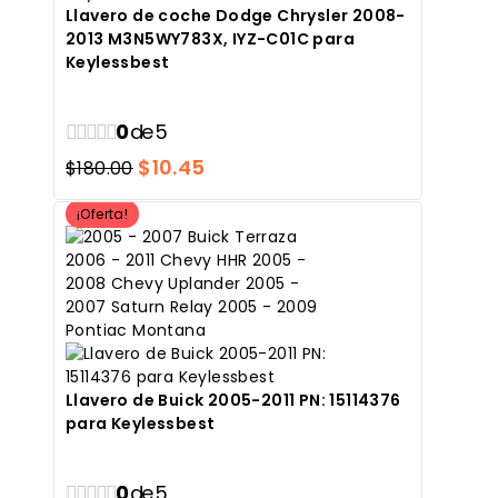
Llavero de coche Dodge Chrysler 2008-
2013 M3N5WY783X, IYZ-C01C para
Keylessbest
0
de 5
El
El
$
10.45
$
180.00
precio
precio
¡Oferta!
original
actual
era:
es:
$180.00.
$10.45.
Llavero de Buick 2005-2011 PN: 15114376
para Keylessbest
0
de 5