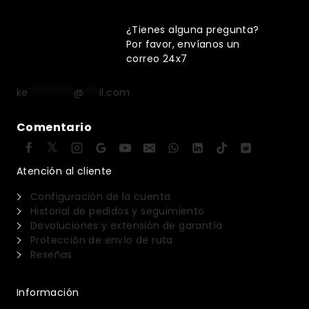
¿Tienes alguna pregunta?
Por favor, envíanos un
correo 24x7
ke
*********
@
***
il.com
Comentario
Atención al cliente
Configuración de la cuenta
Historial de pedidos y seguimiento
Devoluciones y extensión de garantía
Protección de envío de ruta
Reseñas
Información