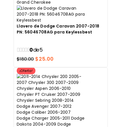
Llavero de Dodge Caravan 2007-2018
PN: 56046708AG para Keylessbest
0
de 5
El
El
$
25.00
$
180.00
precio
precio
¡Oferta!
original
actual
era:
es:
$180.00.
$25.00.