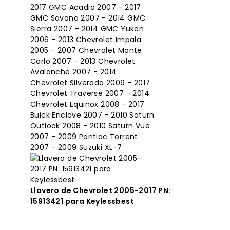
$180.00.
$10.00.
Llavero de Chevrolet 2005-2017 PN:
15913421 para Keylessbest