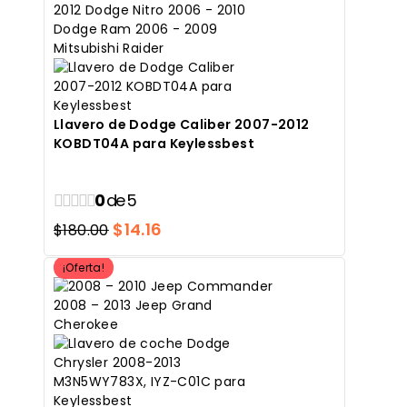
Llavero de Dodge Caliber 2007-2012
KOBDT04A para Keylessbest
0
de 5
El
El
$
14.16
$
180.00
precio
precio
¡Oferta!
original
actual
era:
es:
$180.00.
$14.16.