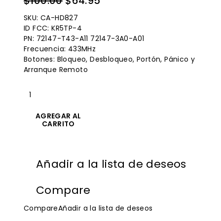
El
El
$
100.00
$
64.95
precio
precio
SKU: CA-HD827
original
actual
ID FCC: KR5TP-4
PN: 72147-T43-A11 72147-3A0-A01
era:
es:
Frecuencia: 433MHz
$100.00.
$64.95.
Botones: Bloqueo, Desbloqueo, Portón, Pánico y
Arranque Remoto
Cantidad
2023-
2025
AGREGAR AL
Honda
CARRITO
CR-
V
Keyless
Añadir a la lista de deseos
Entry
Fob
KR5TP-
Compare
4
PN:
Compare
Añadir a la lista de deseos
72147-