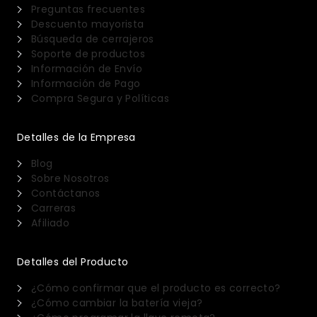
Preguntas frecuentes
Descuento mayorista
Búsqueda de cerrajeros
Soporte de productos
Información de Envío
Información de Pago
Compra Segura y Políticas
Detalles de la Empresa
Blog
Sobre Nosotros
Contáctanos
Carreras
Afiliado
Detalles del Producto
¿Cómo confirmar que el producto es correcto?
¿Cómo cambiar la batería vieja?