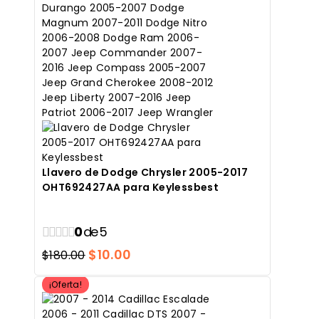
Llavero de Dodge Chrysler 2005-2017
OHT692427AA para Keylessbest
0
de 5
El
El
$
10.00
$
180.00
precio
precio
¡Oferta!
original
actual
era:
es: