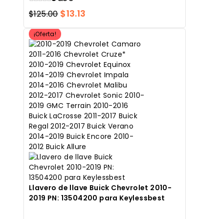
El
El
$
13.13
$
125.00
precio
precio
¡Oferta!
original
actual
era:
es:
$125.00.
$13.13.
Llavero de llave Buick Chevrolet 2010-
2019 PN: 13504200 para Keylessbest