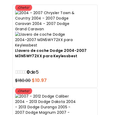
¡Oferta!
Llavero de coche Dodge 2004-2007
M3N5WY72XX para Keylessbest
0
de 5
El
El
$
10.97
$
180.00
precio
precio
¡Oferta!
original
actual
era:
es:
$180.00.
$10.97.