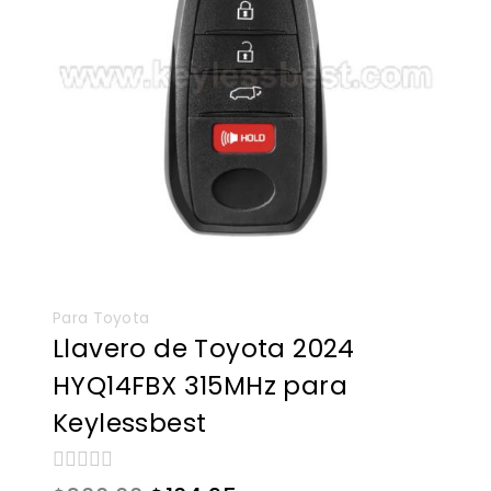
Para Toyota
Llavero de Toyota 2024
HYQ14FBX 315MHz para
Keylessbest
0