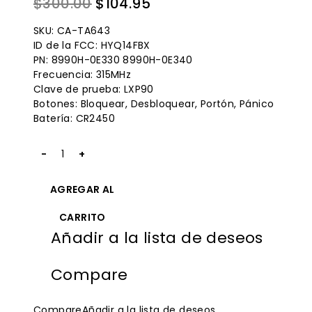
El
El
$
300.00
$
104.95
de
precio
precio
5
SKU: CA-TA643
original
actual
ID de la FCC: HYQ14FBX
PN: 8990H-0E330 8990H-0E340
era:
es:
Frecuencia: 315MHz
$300.00.
$104.95.
Clave de prueba: LXP90
Botones: Bloquear, Desbloquear, Portón, Pánico
Batería: CR2450
Cantidad
2024
Toyota
AGREGAR AL
Key
Fob
CARRITO
HYQ14FBX
Añadir a la lista de deseos
315MHz
for
Keylessbest
Compare
Compare
Añadir a la lista de deseos