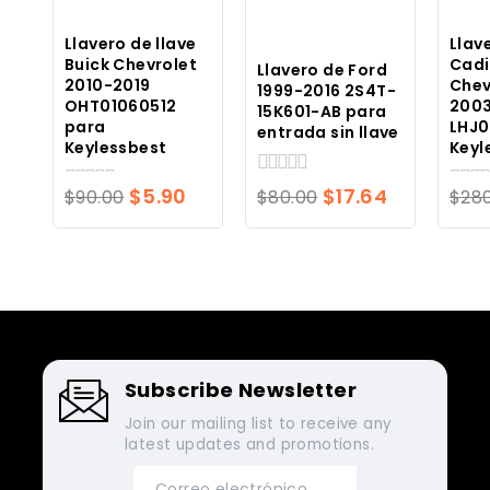
Llavero de llave
Llav
Buick Chevrolet
Cadi
Llavero de Ford
2010-2019
Chev
1999-2016 2S4T-
OHT01060512
200
15K601-AB para
para
LHJ0
entrada sin llave
Keylessbest
Keyl
0
El
El
El
El
$
5.90
$
17.64
$
90.00
$
80.00
$
28
0
0
de
precio
precio
precio
precio
de
de
5
5
5
original
actual
original
actual
era:
es:
era:
es:
$90.00.
$5.90.
$80.00.
$17.64.
Subscribe Newsletter
Join our mailing list to receive any
latest updates and promotions.