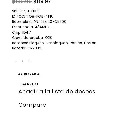
El
El
$
180.00
$
89.97
de
precio
precio
5
SKU: CA-HY1010
original
actual
ID FCC: TQ8-FOB-4F10
Reemplaza PN: 95440-C5500
era:
es:
Frecuencia: 434MHz
$180.00.
$89.97.
Chip: ID47
Clave de prueba: KK10
Botones: Bloqueo, Desbloqueo, Pánico, Portón
Batería: CR2032
Cantidad
2018
KIA
AGREGAR AL
Key
Fob
CARRITO
Replacement
Añadir a la lista de deseos
434MHz
TQ8-
FOB-
Compare
4F10