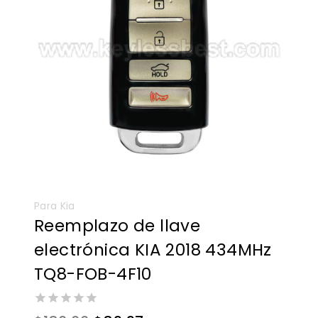
Para Kia
Reemplazo de llave
electrónica KIA 2018 434MHz
TQ8-FOB-4F10
0