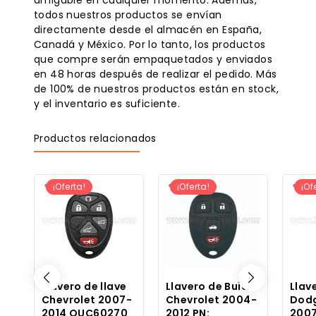
todos nuestros productos se envían
directamente desde el almacén en España,
Canadá y México. Por lo tanto, los productos
que compre serán empaquetados y enviados
en 48 horas después de realizar el pedido. Más
de 100% de nuestros productos están en stock,
y el inventario es suficiente.
Productos relacionados
¡Oferta!
¡Oferta!
¡Of
Llavero de llave
Llavero de Buick
Llav
Chevrolet 2007-
Chevrolet 2004-
Dodg
2014 OUC60270
2012 PN:
2007