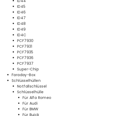
ID44
ID45
ID46
ID47
ID48
ID49
ID4C
PCF7930
PCF7931
PCF7935
PCF7936
PCF7937
Super-Chip
Faraday-Box
Schlüsselhüllen
Notfallschlüssel
Schlüsselhülle
Für Alfa Romeo
Für Audi
Für BMW
Für Buick