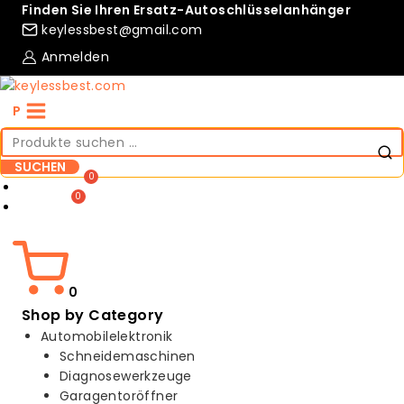
Skip
Finden Sie Ihren Ersatz-Autoschlüsselanhänger
to
keylessbest@gmail.com
content
Anmelden
P
Suche
nach:
SUCHEN
Compare
Wishlist
0
Shop by Category
Automobilelektronik
Schneidemaschinen
Diagnosewerkzeuge
Garagentoröffner