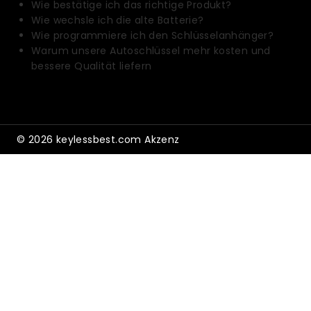
Wie bestätige ich das richtige Produkt?
Wie wechsle ich die alte Batterie?
Wie programmiere ich den Schlüsselanhänger?
Warum unsere Autoschlüssel mehr kosten und
bessere Qualität liefern
© 2026 keylessbest.com Akzenz
Shopping Cart
Keine Produkte im Warenkorb.
Nach Kategorie Einkaufen
Startseite
UNTERMENÜ
Shop
UMSCHALTEN
UNTERMENÜ
Automobilelektronik