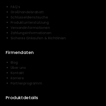
FAQ’s
Großhandelsrabatt
Schlüsseldienstsuche
Produktunterstützung
Versandinformationen
Zahlungsinformationen
Sicheres Einkaufen & Richtlinien
Firmendaten
Blog
Über uns
Kontakt
Karriere
Partnerprogramm
Produktdetails