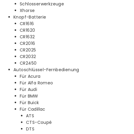
Schlosserwerkzeuge
Xhorse
Knopf-Batterie
CR1616
CR1620
CR1632
CR2016
CR2025
CR2032
CR2450
Autoschlüssel-Fernbedienung
Für Acura
Für Alfa Romeo
Für Audi
Für BMW
Für Buick
Für Cadillac
ATS
CTS-Coupé
DTS