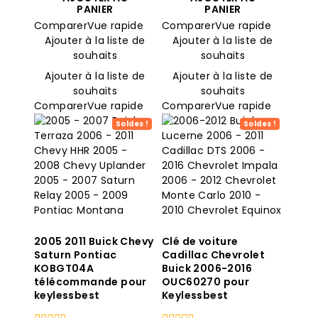
PANIER
PANIER
était
est
Comparer
Vue rapide
Comparer
Vue rapide
:
:
$85.00.
$9.25.
Ajouter à la liste de
Ajouter à la liste de
souhaits
souhaits
Ajouter à la liste de
Ajouter à la liste de
souhaits
souhaits
Comparer
Vue rapide
Comparer
Vue rapide
Soldes !
Soldes !
2005 2011 Buick Chevy
Clé de voiture
Saturn Pontiac
Cadillac Chevrolet
KOBGT04A
Buick 2006-2016
télécommande pour
OUC60270 pour
keylessbest
Keylessbest