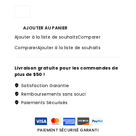
Quantité
2019-
2022
Hyundai
AJOUTER AU PANIER
Key
Ajouter à la liste de souhaits
Comparer
Fob
Replacement
Comparer
Ajouter à la liste de souhaits
434MHz
95440-
S8360
Livraison gratuite pour les commandes de
plus de $50 !
Satisfaction Garantie
Remboursements sans souci
Paiements Sécurisés
PAIEMENT SÉCURISÉ GARANTI