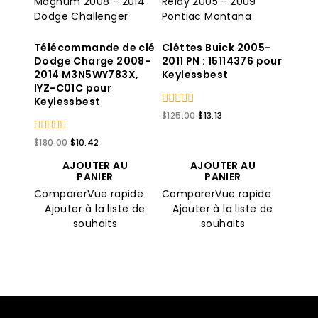
Télécommande de clé
Cléttes Buick 2005-
Dodge Charge 2008-
2011 PN : 15114376 pour
2014 M3N5WY783X,
Keylessbest
IYZ-C01C pour
Keylessbest
0
Le
Le
$
125.00
$
13.13
sur
prix
prix
5
original
actuel
0
Le
Le
$
180.00
$
10.42
sur
était
est
prix
prix
5
AJOUTER AU
AJOUTER AU
:
:
original
actuel
PANIER
PANIER
$125.00.
$13.13.
était
est
Comparer
Vue rapide
Comparer
Vue rapide
:
:
$180.00.
$10.42.
Ajouter à la liste de
Ajouter à la liste de
souhaits
souhaits