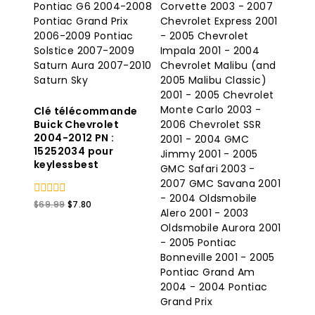
Clé télécommande
Buick Chevrolet
2004-2012 PN :
15252034 pour
keylessbest
0
Le
Le
$
69.99
$
7.80
sur
prix
prix
5
original
actuel
était
est
:
:
$69.99.
$7.80.