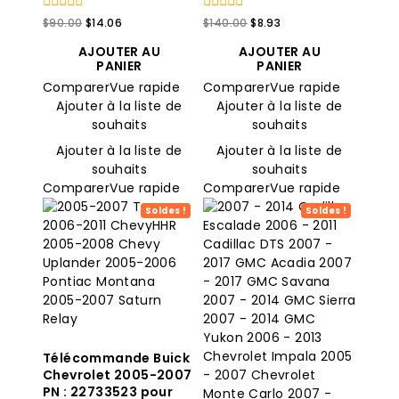
0
Le
Le
0
Le
Le
$
90.00
$
14.06
$
140.00
$
8.93
sur
sur
prix
prix
prix
prix
5
5
AJOUTER AU
AJOUTER AU
original
actuel
original
actuel
PANIER
PANIER
était
est
était
est
Comparer
Vue rapide
Comparer
Vue rapide
:
:
:
:
$90.00.
$14.06.
$140.00.
$8.93.
Ajouter à la liste de
Ajouter à la liste de
souhaits
souhaits
Ajouter à la liste de
Ajouter à la liste de
souhaits
souhaits
Comparer
Vue rapide
Comparer
Vue rapide
Soldes !
Soldes !
Télécommande Buick
Chevrolet 2005-2007
PN : 22733523 pour