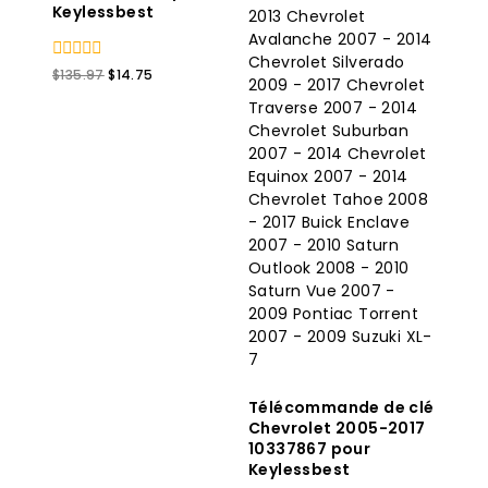
Keylessbest
0
Le
Le
$
135.97
$
14.75
sur
prix
prix
5
original
actuel
était
est
:
:
$135.97.
$14.75.
Télécommande de clé
Chevrolet 2005-2017
10337867 pour
Keylessbest