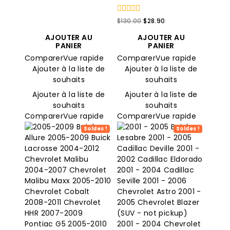
0
Le
Le
$
130.00
$
28.90
sur
prix
prix
5
AJOUTER AU
AJOUTER AU
original
actuel
PANIER
PANIER
était
est
Comparer
Vue rapide
Comparer
Vue rapide
:
:
$130.00.
$28.90.
Ajouter à la liste de
Ajouter à la liste de
souhaits
souhaits
Ajouter à la liste de
Ajouter à la liste de
souhaits
souhaits
Comparer
Vue rapide
Comparer
Vue rapide
Soldes !
Soldes !