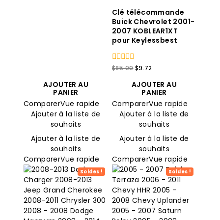
Clé télécommande
Buick Chevrolet 2001-
2007 KOBLEAR1XT
pour Keylessbest
0
Le
Le
$
85.00
$
9.72
sur
prix
prix
5
AJOUTER AU
AJOUTER AU
original
actuel
PANIER
PANIER
était
est
Comparer
Vue rapide
Comparer
Vue rapide
:
:
$85.00.
$9.72.
Ajouter à la liste de
Ajouter à la liste de
souhaits
souhaits
Ajouter à la liste de
Ajouter à la liste de
souhaits
souhaits
Comparer
Vue rapide
Comparer
Vue rapide
Soldes !
Soldes !