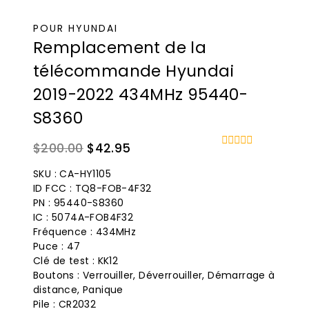
POUR HYUNDAI
Remplacement de la
télécommande Hyundai
2019-2022 434MHz 95440-
S8360
Le
Le
$
200.00
$
42.95
0
prix
prix
sur
SKU : CA-HY1105
5
original
actuel
ID FCC : TQ8-FOB-4F32
était
est
PN : 95440-S8360
IC : 5074A-FOB4F32
:
:
Fréquence : 434MHz
$200.00.
$42.95.
Puce : 47
Clé de test : KK12
Boutons : Verrouiller, Déverrouiller, Démarrage à
distance, Panique
Pile : CR2032