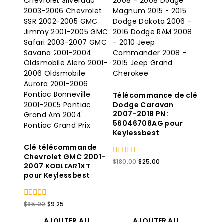
Télécommande de clé
Dodge Caravan
2007-2018 PN :
56046708AG pour
Keylessbest
Clé télécommande
Chevrolet GMC 2001-
0
Le
Le
$
180.00
$
25.00
2007 KOBLEAR1XT
sur
prix
prix
pour Keylessbest
5
original
actuel
était
est
:
:
0
Le
Le
$
85.00
$
9.25
$180.00.
$25.00.
sur
prix
prix
5
AJOUTER AU
AJOUTER AU
original
actuel