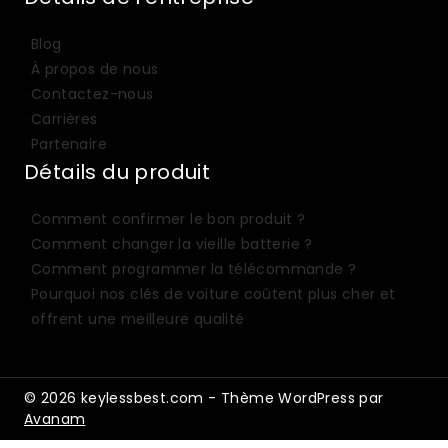
Blog
À propos de nous
Contactez-nous
Carrières
Partenaire
Détails du produit
Comment confirmer le bon produit ?
Comment changer la vieille batterie ?
Comment programmer la télécommande ?
Pourquoi nos clés de voiture coûtent plus cher et
offrent une meilleure qualité
© 2026 keylessbest.com - Thème WordPress par
Avanam