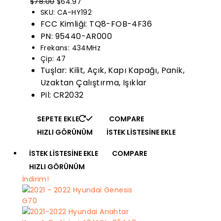
Orijinal
Mevcut
$
78.00
$
64.97
fiyatı:
fiyat:
SKU: CA-HY192
$78.00.
$64.97.
FCC Kimliği: TQ8-FOB-4F36
PN: 95440-AR000
Frekans: 434MHz
Çip: 47
Tuşlar: Kilit, Açık, Kapı Kapağı, Panik,
Uzaktan Çalıştırma, Işıklar
Pil: CR2032
SEPETE EKLE
COMPARE
HIZLI GÖRÜNÜM
İSTEK LISTESINE EKLE
İSTEK LISTESINE EKLE
COMPARE
HIZLI GÖRÜNÜM
İndirim!