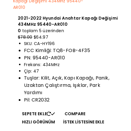
2021-2022 Hyundai Anahtar Kapağı Değişimi
434MHz 95440-AR010
0
toplam 5 üzerinden
Orijinal
Mevcut
$
78.00
$
64.97
fiyatı:
fiyat:
SKU: CA-HY196
$78.00.
$64.97.
FCC Kimliği: TQ8-FOB-4F35
PN: 95440-AR010
Frekans: 434MHz
Çip: 47
Tuşlar: Kilit, Açık, Kapı Kapağı, Panik,
Uzaktan Çalıştırma, Işıklar, Park
Yardımı
Pil: CR2032
SEPETE EKLE
COMPARE
HIZLI GÖRÜNÜM
İSTEK LISTESINE EKLE