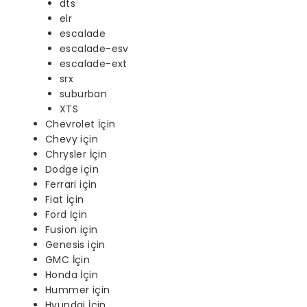
dts
elr
escalade
escalade-esv
escalade-ext
srx
suburban
XTS
Chevrolet İçin
Chevy için
Chrysler İçin
Dodge için
Ferrari için
Fiat İçin
Ford İçin
Fusion için
Genesis için
GMC İçin
Honda İçin
Hummer için
Hyundai İçin