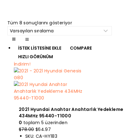
Tüm 8 sonuçlarını gösteriyor
İSTEK LISTESINE EKLE
COMPARE
HIZLI GÖRÜNÜM
İndirim!
2021 Hyundai Anahtar Anahtarlık Yedekleme
434MHz 95440-T1000
0
toplam 5 üzerinden
Orijinal
Mevcut
$
78.00
$
64.97
fiyatı:
fiyat:
SKU: CA-HY183