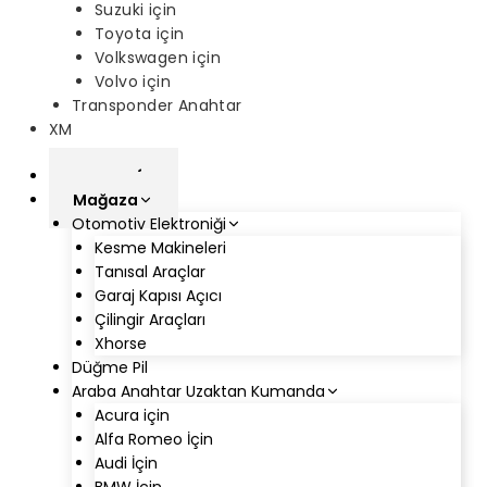
Suzuki için
Toyota için
Volkswagen için
Volvo için
Transponder Anahtar
XM
ana sayfa
Mağaza
Otomotiv Elektroniği
Kesme Makineleri
Tanısal Araçlar
Garaj Kapısı Açıcı
Çilingir Araçları
Xhorse
Düğme Pil
Araba Anahtar Uzaktan Kumanda
Acura için
Alfa Romeo İçin
Audi İçin
BMW İçin