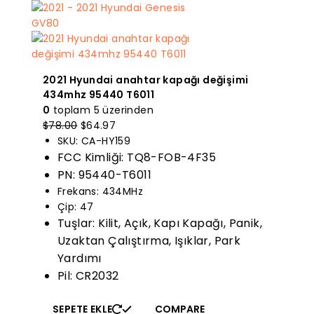
2021 Hyundai anahtar kapağı değişimi
434mhz 95440 T6011
0
toplam 5 üzerinden
Orijinal
Mevcut
$
78.00
$
64.97
fiyatı:
fiyat:
SKU: CA-HY159
$78.00.
$64.97.
FCC Kimliği: TQ8-FOB-4F35
PN: 95440-T6011
Frekans: 434MHz
Çip: 47
Tuşlar: Kilit, Açık, Kapı Kapağı, Panik,
Uzaktan Çalıştırma, Işıklar, Park
Yardımı
Pil: CR2032
SEPETE EKLE
COMPARE