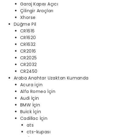
Garaj Kapısı Açıcı
Çilingir Araçları
Xhorse
Düğme Pil
CR1616
CR1620
CR1632
CR2016
CR2025
CR2032
CR2450
Araba Anahtar Uzaktan Kumanda
Acura için
Alfa Romeo İçin
Audi İçin
BMW İçin
Buick İçin
Cadillac İçin
ats
cts-kupası