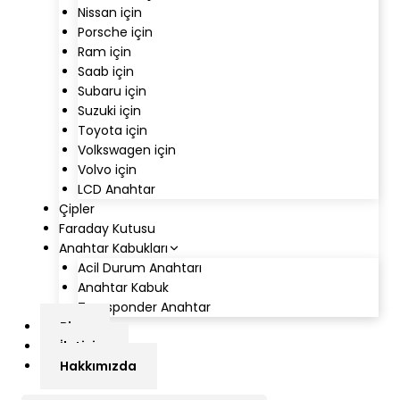
Nissan için
Porsche için
Ram için
Saab için
Subaru için
Suzuki için
Toyota için
Volkswagen için
Volvo için
LCD Anahtar
Çipler
Faraday Kutusu
Anahtar Kabukları
Acil Durum Anahtarı
Anahtar Kabuk
Transponder Anahtar
Blog
İletişim
Hakkımızda