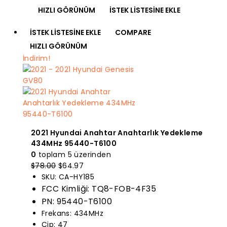
HIZLI GÖRÜNÜM
İSTEK LISTESINE EKLE
İSTEK LISTESINE EKLE
COMPARE
HIZLI GÖRÜNÜM
İndirim!
2021 Hyundai Anahtar Anahtarlık Yedekleme
434MHz 95440-T6100
0
toplam 5 üzerinden
Orijinal
Mevcut
$
78.00
$
64.97
fiyatı:
fiyat:
SKU: CA-HY185
$78.00.
$64.97.
FCC Kimliği: TQ8-FOB-4F35
PN: 95440-T6100
Frekans: 434MHz
Çip: 47