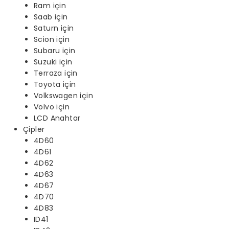
Ram için
Saab için
Saturn için
Scion için
Subaru için
Suzuki için
Terraza için
Toyota için
Volkswagen için
Volvo için
LCD Anahtar
Çipler
4D60
4D61
4D62
4D63
4D67
4D70
4D83
ID41