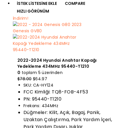
İSTEK LISTESINE EKLE
COMPARE
HIZLI GÖRÜNÜM
İndirim!
2022-2024 Hyundai Anahtar Kapağı
Yedekleme 434MHz 95440-T1210
0
toplam 5 üzerinden
Orijinal
Mevcut
$
78.00
$
64.97
fiyatı:
fiyat:
SKU: CA-HY124
$78.00.
$64.97.
FCC Kimliği: TQ8-FOB-4F53
PN: 95440-T1210
Frekans: 434MHz
Düğmeler: Kilit, Açık, Bagaj, Panik,
Uzaktan Çalıştırma, Park Yardım İçeri,
Park Yardım Dışarı, Işıklar