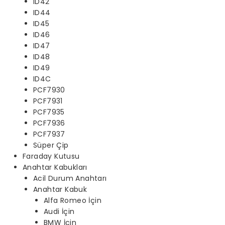
ID42
ID44
ID45
ID46
ID47
ID48
ID49
ID4C
PCF7930
PCF7931
PCF7935
PCF7936
PCF7937
Süper Çip
Faraday Kutusu
Anahtar Kabukları
Acil Durum Anahtarı
Anahtar Kabuk
Alfa Romeo İçin
Audi İçin
BMW İçin