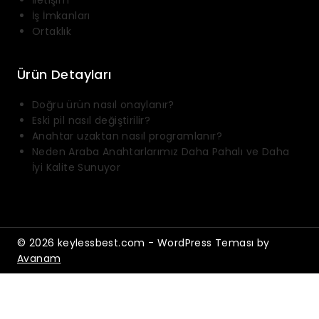
İletişim
İş İmkanları
Ortaklık
Ürün Detayları
Doğru ürün nasıl onaylanır?
Eski pil nasıl değiştirilir?
Anahtar uzaktan nasıl programlanır?
Neden Araba Anahtarlarımız Daha Pahalı ve Daha
İyi Kalite Sunuyor
© 2026 keylessbest.com - WordPress Teması by
Avanam
Shopping Cart
Sepette ürün yok.