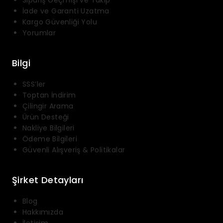
Sipariş Geçmişi ve Takip
İade ve Garanti Uzatma
Kargo Güvenliği Yolu
Yorumlar
Bilgi
SSS’ler
Toptan İndirim
Çilingir Arama
Ürün Desteği
Nakliye Bilgileri
Ödeme Bilgileri
Güvenli Alışveriş & Politikalar
Şirket Detayları
Blog
Hakkımızda