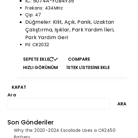
IC: 5074A-F0B4F35
Frekans: 434MHz
Çip: 47
Düğmeler: Kilit, Açık, Panik, Uzaktan
Çalıştırma, Işıklar, Park Yardım İleri,
Park Yardım Geri
Pil: CR2032
SEPETE EKLE
COMPARE
HIZLI GÖRÜNÜM
İSTEK LISTESINE EKLE
KAPAT
Ara
ARA
Son Gönderiler
Why the 2020–2024 Escalade Uses a CR2450
Battery