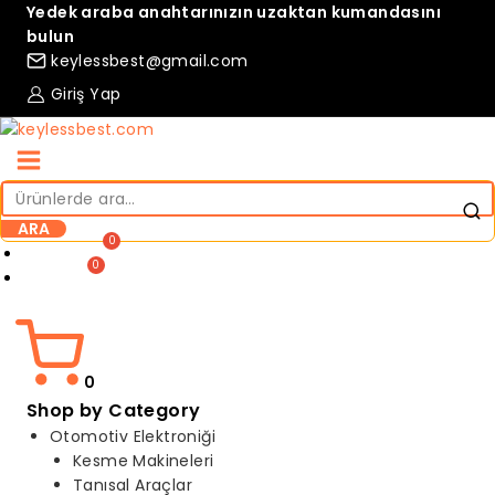
Skip
Yedek araba anahtarınızın uzaktan kumandasını
to
bulun
content
keylessbest@gmail.com
Giriş Yap
Ara:
ARA
Compare
Wishlist
0
Shop by Category
Otomotiv Elektroniği
Kesme Makineleri
Tanısal Araçlar