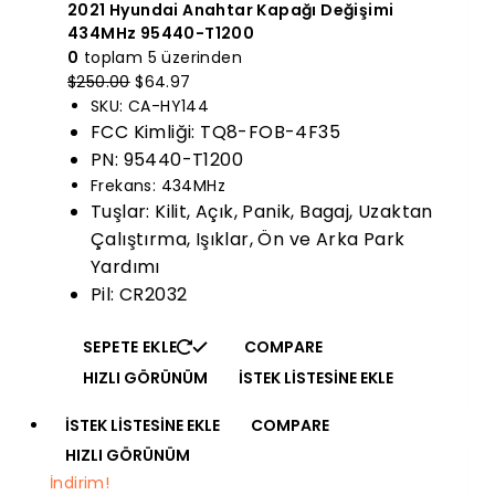
2021 Hyundai Anahtar Kapağı Değişimi
434MHz 95440-T1200
0
toplam 5 üzerinden
Orijinal
Mevcut
$
250.00
$
64.97
fiyatı:
fiyat:
SKU: CA-HY144
$250.00.
$64.97.
FCC Kimliği: TQ8-FOB-4F35
PN: 95440-T1200
Frekans: 434MHz
Tuşlar: Kilit, Açık, Panik, Bagaj, Uzaktan
Çalıştırma, Işıklar, Ön ve Arka Park
Yardımı
Pil: CR2032
SEPETE EKLE
COMPARE
HIZLI GÖRÜNÜM
İSTEK LISTESINE EKLE
İSTEK LISTESINE EKLE
COMPARE
HIZLI GÖRÜNÜM
İndirim!