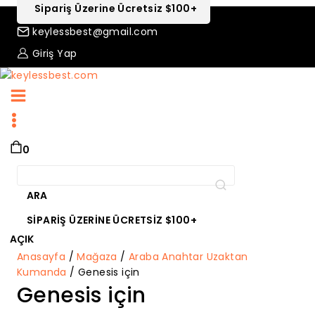
Sipariş Üzerine Ücretsiz $100+
keylessbest@gmail.com
Giriş Yap
0
Ara:
ARA
SIPARIŞ ÜZERINE ÜCRETSIZ $100+
AÇIK
Anasayfa
/
Mağaza
/
Araba Anahtar Uzaktan
Kumanda
/
Genesis için
Genesis için