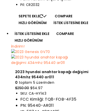
Pil: CR2032
SEPETE EKLE
COMPARE
HIZLI GÖRÜNÜM
İSTEK LISTESINE EKLE
İSTEK LISTESINE EKLE
COMPARE
HIZLI GÖRÜNÜM
İndirim!
2023 hyundai anahtar kapağı değişimi
434mhz 95440 ar011
0
toplam 5 üzerinden
Orijinal
Mevcut
$
250.00
$
64.97
fiyatı:
fiyat:
SKU: CA-HY143
$250.00.
$64.97.
FCC Kimliği: TQ8-FOB-4F35
PN: 95440-AR011