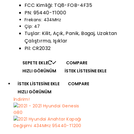
$78.00.
$64.97.
FCC Kimliği: TQ8-FOB-4F35
PN: 95440-T1000
Frekans: 434MHz
Çip: 47
Tuşlar: Kilit, Açık, Panik, Bagaj, Uzaktan
Çalıştırma, Işıklar
Pil: CR2032
SEPETE EKLE
COMPARE
HIZLI GÖRÜNÜM
İSTEK LISTESINE EKLE
İSTEK LISTESINE EKLE
COMPARE
HIZLI GÖRÜNÜM
İndirim!