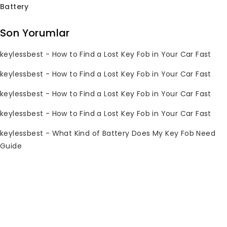
Battery
Son Yorumlar
keylessbest
-
How to Find a Lost Key Fob in Your Car Fast
keylessbest
-
How to Find a Lost Key Fob in Your Car Fast
2000-2008 Toyota
2005 2014 toyota
anahtar kapağı
anahtar kapağı
keylessbest
-
How to Find a Lost Key Fob in Your Car Fast
hyq12ban hyq12bbx
mozb41tg 312mhz
314mhz anahtarsız
keylessbest için
keylessbest
-
How to Find a Lost Key Fob in Your Car Fast
giriş için
keylessbest
-
What Kind of Battery Does My Key Fob Need
0
Orijinal
Mevcut
$
14.27
$
250.00
toplam
0
Orijinal
Mevcut
$
25.76
$
150.00
Guide
fiyatı:
fiyat:
5
toplam
fiyatı:
fiyat:
üzerinden
5
$250.00.
$14.27.
üzerinden
$150.00.
$25.76.
İndirim!
İndirim!