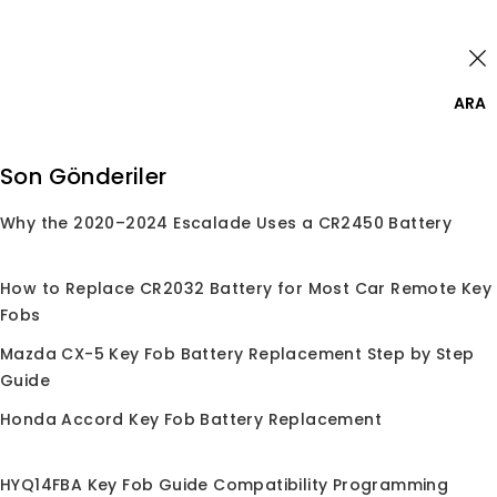
Skip
Giriş Yap
to
content
0
ARA
Ara:
Son Gönderiler
Why the 2020–2024 Escalade Uses a CR2450 Battery
Anasayfa
/
Mağaza
/
Araba Anahtar Uzaktan
Kumanda
/
Scion için
Scion için
How to Replace CR2032 Battery for Most Car Remote Key
Fobs
Mazda CX-5 Key Fob Battery Replacement Step by Step
Guide
Honda Accord Key Fob Battery Replacement
İndirim!
İndirim!
HYQ14FBA Key Fob Guide Compatibility Programming