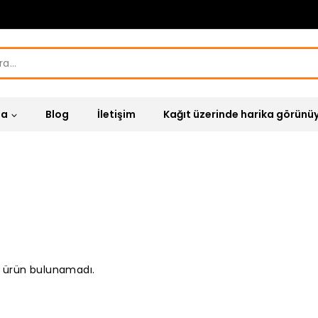
za
Blog
İletişim
Kağıt üzerinde harika görünü
 ürün bulunamadı.