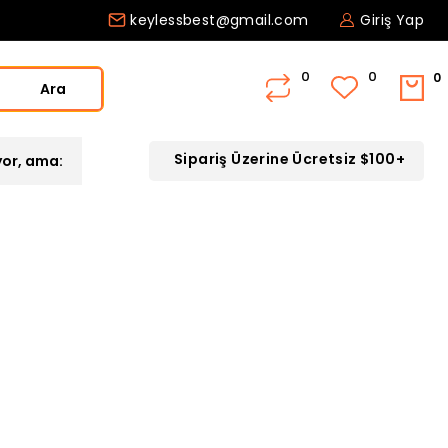
keylessbest@gmail.com
Giriş Yap
0
Ara
Sipariş Üzerine Ücretsiz $100+
yor, ama: