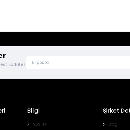
er
atest updates
ri
Bilgi
Şirket De
SSS’ler
Blog