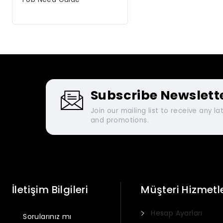
Subscribe Newslett
Join our mailing list to receive any l
and promotions.
İletişim Bilgileri
Müşteri Hizmetle
Hesap Ayarları
Sorularınız mı