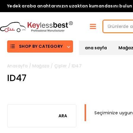
Skip
Yedek araba anahtarınızın uzaktan kumandasını bulun
to
content
Ara:
SHOP BY CATEGORY
ana sayfa
Mağa
Anasayfa
/
Mağaza
/
Çipler
/
ID47
ID47
Seçiminize uygun
ARA