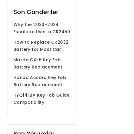
Son Gönderiler
Why the 2020–2024
Escalade Uses a CR2450
Battery
How to Replace CR2032
Battery for Most Car
Remote Key Fobs
Mazda CX-5 Key Fob
Battery Replacement
Step by Step Guide
Honda Accord Key Fob
Battery Replacement
HYQ14FBA Key Fob Guide
Compatibility
Programming Battery
Son Yorumlar