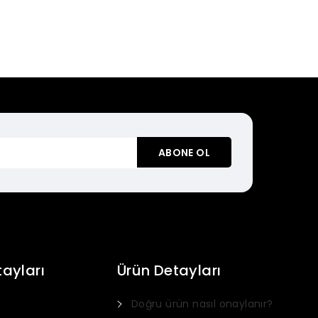
tayları
Ürün Detayları
Doğru ürün nasıl onaylanır?
Italian