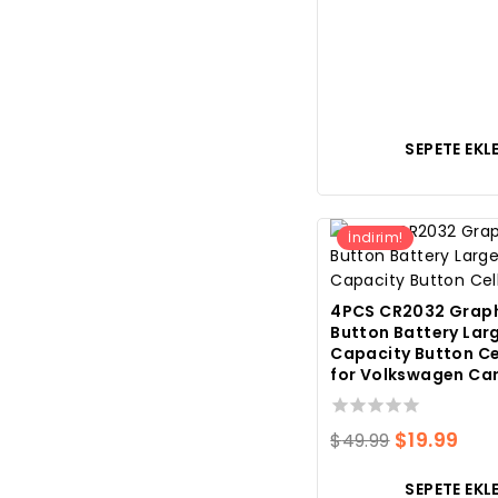
SEPETE EKL
İndirim!
4PCS CR2032 Grap
Button Battery Lar
Capacity Button Ce
for Volkswagen Car
0
Orijinal
Mev
$
19.99
$
49.99
toplam
fiyatı:
fiya
5
SEPETE EKL
üzerinden