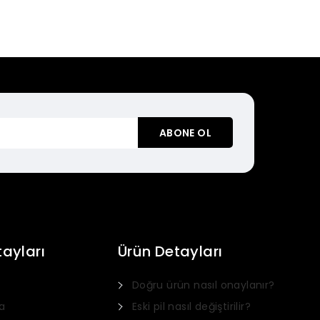
tayları
Ürün Detayları
Doğru ürün nasıl onaylanır?
Italian
a
Eski pil nasıl değiştirilir?
Dutch