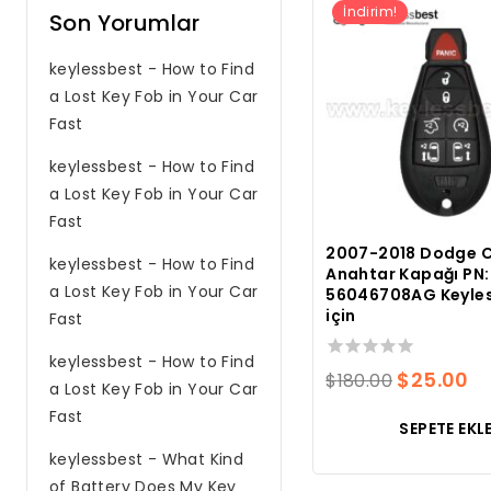
İndirim!
Son Yorumlar
keylessbest
-
How to Find
a Lost Key Fob in Your Car
Fast
keylessbest
-
How to Find
a Lost Key Fob in Your Car
Fast
2007-2018 Dodge 
keylessbest
-
How to Find
Anahtar Kapağı PN:
a Lost Key Fob in Your Car
56046708AG Keyle
için
Fast
keylessbest
-
How to Find
0
Orijinal
M
$
25.00
$
180.00
a Lost Key Fob in Your Car
toplam
fiyatı:
fi
5
Fast
SEPETE EKL
üzerinden
$180.00.
$2
keylessbest
-
What Kind
of Battery Does My Key