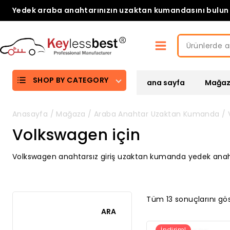
Skip
Yedek araba anahtarınızın uzaktan kumandasını bulun
to
content
Ara:
SHOP BY CATEGORY
ana sayfa
Mağa
Anasayfa
/
Mağaza
/
Araba Anahtar Uzaktan Kumanda
/
Volkswagen için
Volkswagen anahtarsız giriş uzaktan kumanda yedek anah
Tüm 13 sonuçlarını gös
ARA
İndirim!