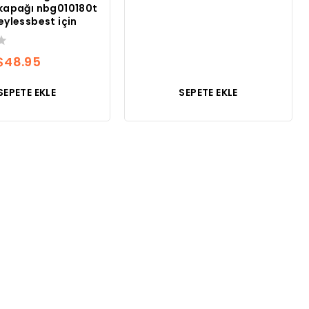
kapağı nbg010180t
eylessbest için
Orijinal
Mevcut
$
48.95
fiyatı:
fiyat:
SEPETE EKLE
SEPETE EKLE
$150.00.
$48.95.