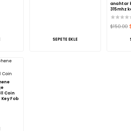
anahtar 
315mhz k
0
$
150.00
toplam
5
E
SEPETE EKLE
üzerinden
hene
ge
ll Coin
 Key Fob
cut
t:
E