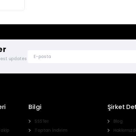
99.
er
atest updates
ri
Bilgi
Şirket De
SSS’ler
Blog
Takip
Toptan İndirim
Hakkımızd