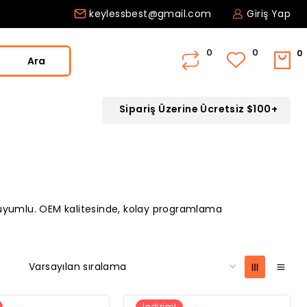
keylessbest@gmail.com
Giriş Yap
0
Ara
Sipariş Üzerine Ücretsiz $100+
uyumlu. OEM kalitesinde, kolay programlama
İndirim!