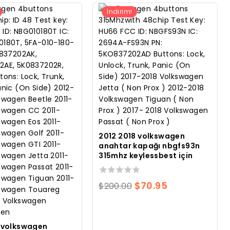
İndirim!
2012 2018 volkswagen
anahtar kapağı nbgfs93n
315mhz keylessbest için
0
Orijinal
Mevcut
$
70.95
$
200.00
toplam
fiyatı:
fiyat:
5
üzerinden
$200.00.
$70.95.
6 volkswagen