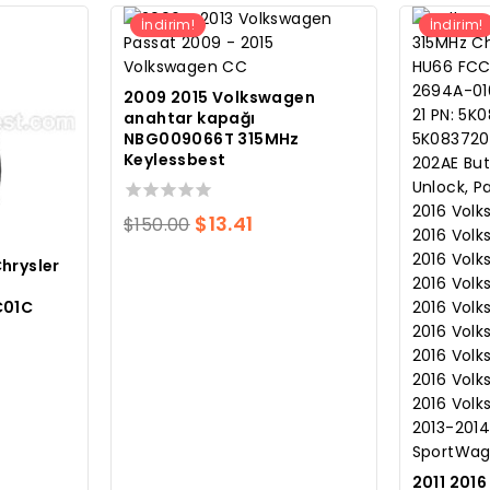
İndirim!
İndirim!
2009 2015 Volkswagen
anahtar kapağı
NBG009066T 315MHz
Keylessbest
0
Orijinal
Mevcut
$
13.41
$
150.00
toplam
fiyatı:
fiyat:
5
hrysler
üzerinden
$150.00.
$13.41.
C01C
vcut
at:
28.
2011 201