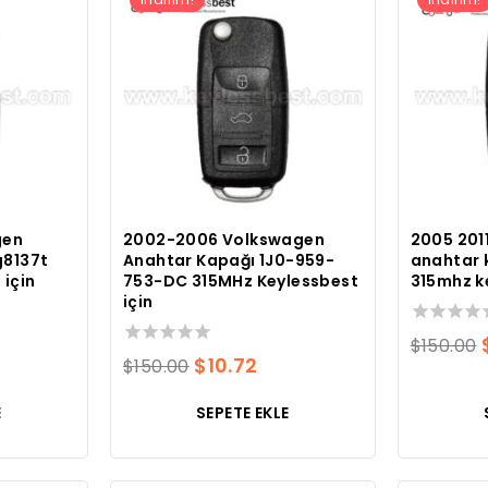
gen
2002-2006 Volkswagen
2005 201
g8137t
Anahtar Kapağı 1J0-959-
anahtar 
 için
753-DC 315MHz Keylessbest
315mhz k
için
evcut
0
$
150.00
toplam
0
Orijinal
Mevcut
$
10.72
$
150.00
yat:
5
toplam
fiyatı:
fiyat:
üzerinden
5
7.95.
E
SEPETE EKLE
üzerinden
$150.00.
$10.72.