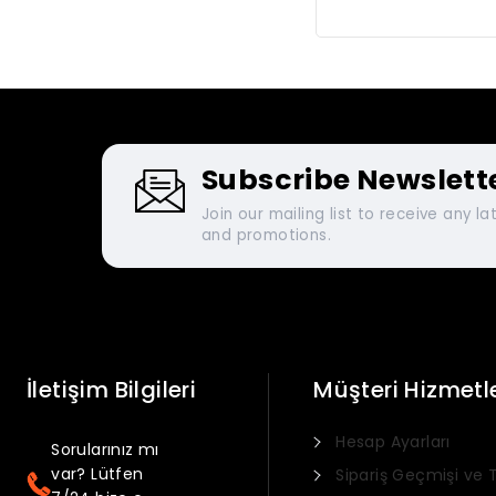
$49.99.
$19.
Subscribe Newslett
Join our mailing list to receive any l
and promotions.
İletişim Bilgileri
Müşteri Hizmetle
Hesap Ayarları
Sorularınız mı
var? Lütfen
Sipariş Geçmişi ve 