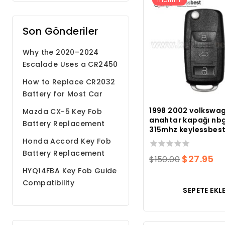
Son Gönderiler
Why the 2020–2024
Escalade Uses a CR2450
Battery
How to Replace CR2032
Battery for Most Car
Remote Key Fobs
1998 2002 volkswa
Mazda CX-5 Key Fob
anahtar kapağı nb
Battery Replacement
315mhz keylessbest
Step by Step Guide
Honda Accord Key Fob
Battery Replacement
0
Orijinal
M
$
27.95
$
150.00
toplam
HYQ14FBA Key Fob Guide
fiyatı:
fi
5
Compatibility
üzerinden
$150.00.
$2
SEPETE EKL
Programming Battery