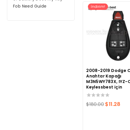
Fob Need Guide
İndirim!
2008-2019 Dodge C
Anahtar Kapağı
M3N5WY783X, IYZ-
Keylessbest için
0
Orijinal
Me
$
11.28
$
180.00
toplam
fiyatı:
fiy
5
üzerinden
$180.00.
$11.