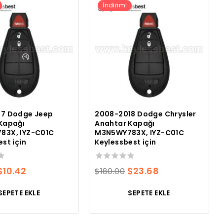
İndirim!
17 Dodge Jeep
2008-2018 Dodge Chrysler
Kapağı
Anahtar Kapağı
83X, IYZ-C01C
M3N5WY783X, IYZ-C01C
st için
Keylessbest için
Orijinal
Mevcut
0
Orijinal
Mevcut
$
10.42
$
23.68
$
180.00
toplam
fiyatı:
fiyat:
fiyatı:
fiyat:
5
SEPETE EKLE
SEPETE EKLE
üzerinden
$180.00.
$10.42.
$180.00.
$23.68.