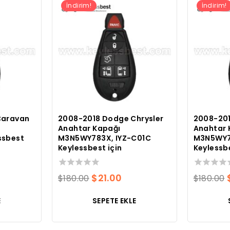
İndirim!
İndirim!
Caravan
2008-2018 Dodge Chrysler
2008-20
Anahtar Kapağı
Anahtar 
ssbest
M3N5WY783X, IYZ-C01C
M3N5WY7
Keylessbest için
Keylessbe
evcut
0
Orijinal
Mevcut
0
$
21.00
$
180.00
$
180.00
toplam
toplam
yat:
fiyatı:
fiyat:
5
5
E
SEPETE EKLE
üzerinden
üzerinden
5.00.
$180.00.
$21.00.