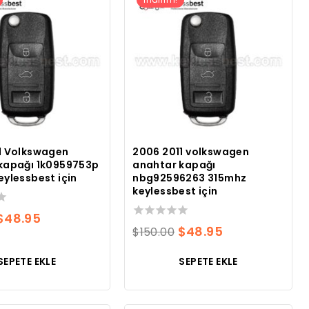
1 Volkswagen
2006 2011 volkswagen
kapağı 1k0959753p
anahtar kapağı
eylessbest için
nbg92596263 315mhz
keylessbest için
Orijinal
Mevcut
$
48.95
0
Orijinal
Mevcut
$
48.95
$
150.00
fiyatı:
fiyat:
toplam
fiyatı:
fiyat:
5
$150.00.
$48.95.
SEPETE EKLE
SEPETE EKLE
üzerinden
$150.00.
$48.95.