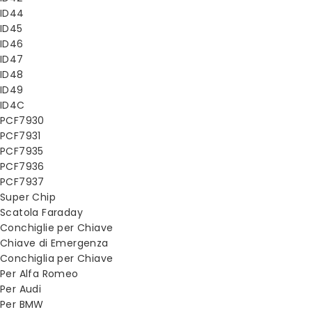
ID44
ID45
ID46
ID47
ID48
ID49
ID4C
PCF7930
PCF7931
PCF7935
PCF7936
PCF7937
Super Chip
Scatola Faraday
Conchiglie per Chiave
Chiave di Emergenza
Conchiglia per Chiave
Per Alfa Romeo
Per Audi
Per BMW