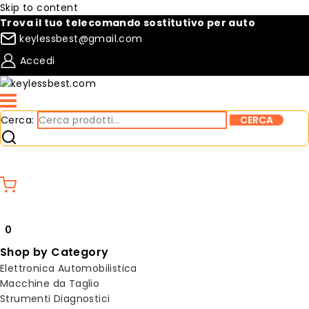
Skip to content
Trova il tuo telecomando sostitutivo per auto
keylessbest@gmail.com
Accedi
Cerca:
CERCA
Compare
Lista desideri
0
Shop by Category
Elettronica Automobilistica
Macchine da Taglio
Strumenti Diagnostici