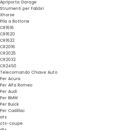
Apriporta Garage
Strumenti per Fabbri
Xhorse
Pila a Bottone
CR1616
CR1620
CR1632
CR2016
CR2025
CR2032
CR2450
Telecomando Chiave Auto
Per Acura
Per Alfa Romeo
Per Audi
Per BMW
Per Buick
Per Cadillac
ats
cts-coupe
dts