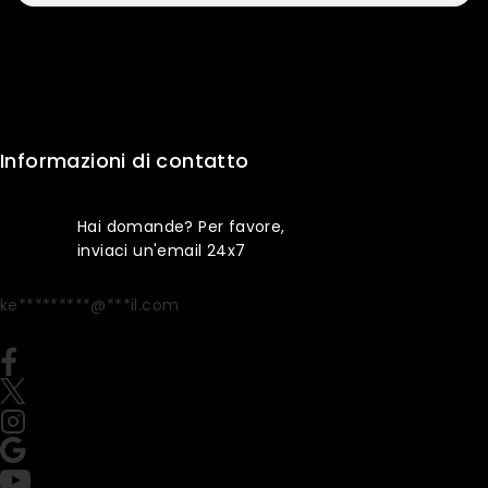
Informazioni di contatto
Hai domande? Per favore,
inviaci un'email 24x7
ke
*********
@
***
il.com