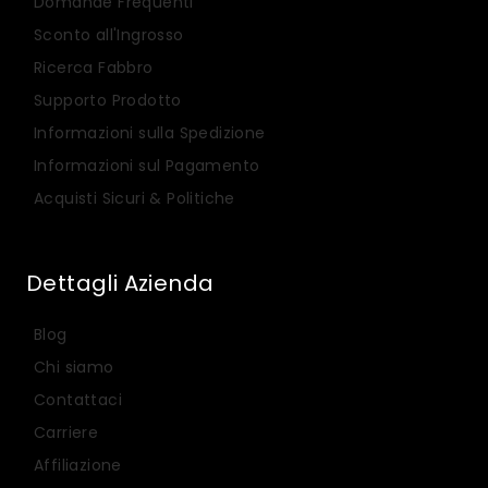
Domande Frequenti
Sconto all'Ingrosso
Ricerca Fabbro
Supporto Prodotto
Informazioni sulla Spedizione
Informazioni sul Pagamento
Acquisti Sicuri & Politiche
Dettagli Azienda
Blog
Chi siamo
Contattaci
Carriere
Affiliazione