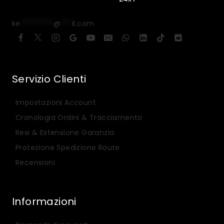
ke
*********
@
***
il.com
Servizio Clienti
Impostazioni Account
Cronologia Ordini & Tracciamento
Resi & Estensione Garanzia
Protezione Spedizione Route
Recensioni
Informazioni