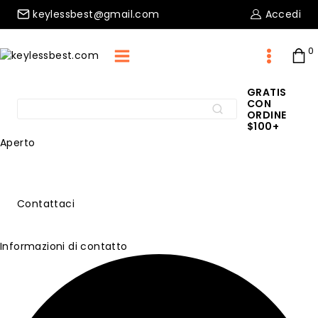
Skip
keylessbest@gmail.com
Accedi
to
content
0
GRATIS
CON
Cerca:
Cerca
ORDINE
$100+
Aperto
Home
/
Contattaci
Contattaci
Informazioni di contatto