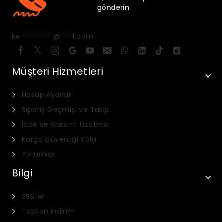
gönderin
ke
*********
@
***
il.com
Müşteri Hizmetleri
Hesap Ayarları
Sipariş Geçmişi ve Takip
İade ve Garanti Uzatma
Kargo Güvenliği Yolu
Yorumlar
Bilgi
SSS’ler
Toptan İndirim