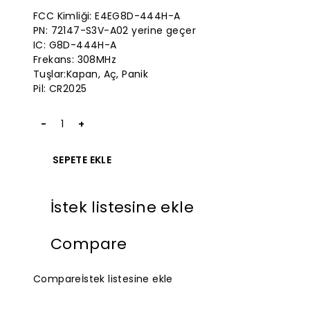
fiyatı:
fiyat:
5
FCC Kimliği: E4EG8D-444H-A
üzerinden
$200.00.
$48.97.
PN: 72147-S3V-A02 yerine geçer
IC: G8D-444H-A
Frekans: 308MHz
Tuşlar:Kapan, Aç, Panik
Pil: CR2025
2001-
2006
Acura
SEPETE EKLE
MDX
Key
Fob
İstek listesine ekle
Replacement
308MHz
72147-
Compare
S3V-
A02
miktarı
Compare
İstek listesine ekle