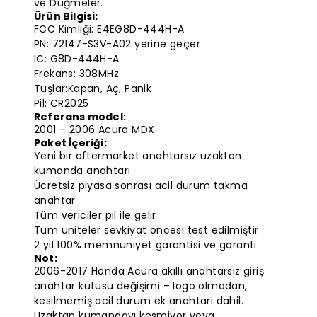
ve Düğmeler.
Ürün Bilgisi:
FCC Kimliği: E4EG8D-444H-A
PN: 72147-S3V-A02 yerine geçer
IC: G8D-444H-A
Frekans: 308MHz
Tuşlar:Kapan, Aç, Panik
Pil: CR2025
Referans model:
2001 – 2006 Acura MDX
Paket İçeriği:
Yeni bir aftermarket anahtarsız uzaktan
kumanda anahtarı
Ücretsiz piyasa sonrası acil durum takma
anahtar
Tüm vericiler pil ile gelir
Tüm üniteler sevkiyat öncesi test edilmiştir
2 yıl 100% memnuniyet garantisi ve garanti
Not:
2006-2017 Honda Acura akıllı anahtarsız giriş
anahtar kutusu değişimi – logo olmadan,
kesilmemiş acil durum ek anahtarı dahil.
Uzaktan kumandayı kesmiyor veya