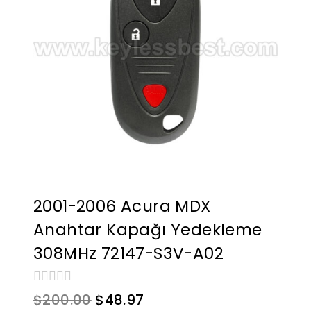
2001-2006 Acura MDX
Anahtar Kapağı Yedekleme
308MHz 72147-S3V-A02
0
Orijinal
Mevcut
$
200.00
$
48.97
toplam