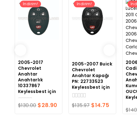
İndirim!
İndirim!
İnd
2005-2017
2006
2005-2007 Buick
Chevrolet
Cadi
Chevrolet
Anahtar
Chev
Anahtar Kapağı
Anahtarlık
Anah
PN: 22733523
10337867
Kum
Keylessbest için
Keylessbest için
OUC
Keyl
0
Orijinal
Mevcut
Orijinal
Mevcut
$
28.90
$
14.75
$
130.00
$
135.97
0
toplam
$
140
fiyatı:
fiyat:
fiyatı:
fiyat:
toplam
0
5
5
topla
üzerinden
$130.00.
$28.90.
$135.97.
$14.75.
üzerinden
5
üzerin