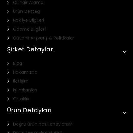
Çilingir Arama
Ürün Desteği
Nakliye Bilgileri
Ödeme Bilgileri
Güvenli Alışveriş & Politikalar
Şirket Detayları
Blog
Hakkımızda
İletişim
İş İmkanları
Ortaklık
Ürün Detayları
Italian
Doğru ürün nasıl onaylanır?
Dutch