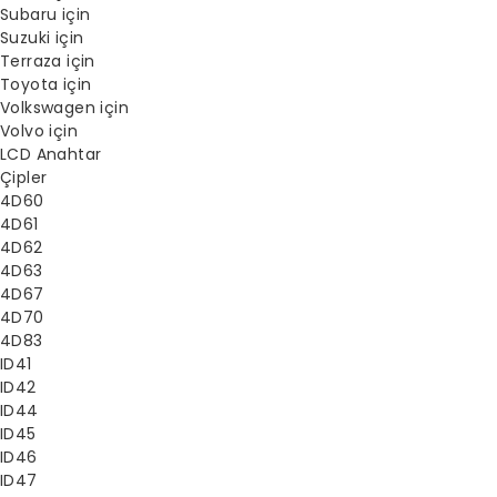
Subaru için
Suzuki için
Terraza için
Toyota için
Volkswagen için
Volvo için
LCD Anahtar
Çipler
4D60
4D61
4D62
4D63
4D67
4D70
4D83
ID41
ID42
ID44
ID45
ID46
ID47