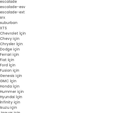
escalade
escalade-esv
escalade-ext
srx
suburban
XTS
Chevrolet İçin
Chevy için
Chrysler İçin
Dodge için
Ferrari için
Fiat İçin
Ford İçin
Fusion için
Genesis için
GMC İçin
Honda İçin
Hummer için
Hyundai İçin
İnfinity için
Isuzu için
Jaguar için