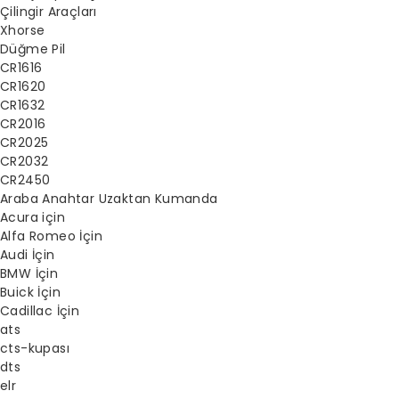
Çilingir Araçları
Xhorse
Düğme Pil
CR1616
CR1620
CR1632
CR2016
CR2025
CR2032
CR2450
Araba Anahtar Uzaktan Kumanda
Acura için
Alfa Romeo İçin
Audi İçin
BMW İçin
Buick İçin
Cadillac İçin
ats
cts-kupası
dts
elr