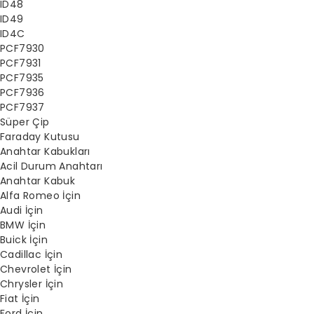
ID48
ID49
ID4C
PCF7930
PCF7931
PCF7935
PCF7936
PCF7937
Süper Çip
Faraday Kutusu
Anahtar Kabukları
Acil Durum Anahtarı
Anahtar Kabuk
Alfa Romeo İçin
Audi İçin
BMW İçin
Buick İçin
Cadillac İçin
Chevrolet İçin
Chrysler İçin
Fiat İçin
Ford İçin