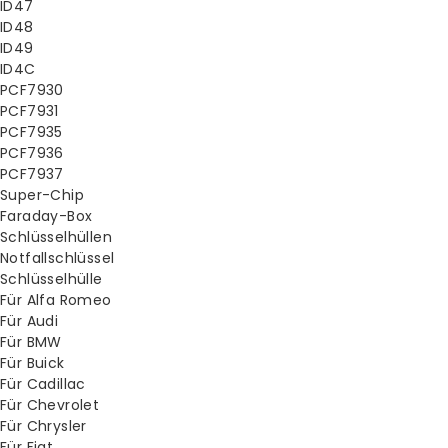
ID47
ID48
ID49
ID4C
PCF7930
PCF7931
PCF7935
PCF7936
PCF7937
Super-Chip
Faraday-Box
Schlüsselhüllen
Notfallschlüssel
Schlüsselhülle
Für Alfa Romeo
Für Audi
Für BMW
Für Buick
Für Cadillac
Für Chevrolet
Für Chrysler
Für Fiat