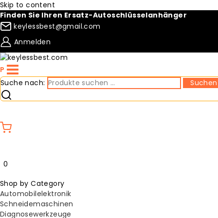
Skip to content
Finden Sie Ihren Ersatz-Autoschlüsselanhänger
keylessbest@gmail.com
Anmelden
P
Suche nach:
Suchen
Compare
Wishlist
0
Shop by Category
Automobilelektronik
Schneidemaschinen
Diagnosewerkzeuge