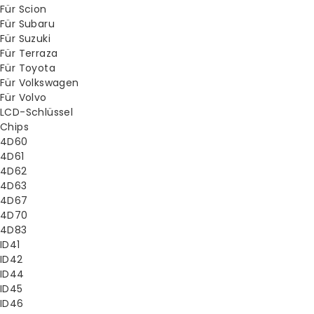
Für Scion
Für Subaru
Für Suzuki
Für Terraza
Für Toyota
Für Volkswagen
Für Volvo
LCD-Schlüssel
Chips
4D60
4D61
4D62
4D63
4D67
4D70
4D83
ID41
ID42
ID44
ID45
ID46