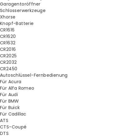
Garagentoröffner
Schlosserwerkzeuge
Xhorse
Knopf-Batterie
CR1616
CR1620
CR1632
CR2016
CR2025
CR2032
CR2450
Autoschlüssel-Fernbedienung
Für Acura
Für Alfa Romeo
Für Audi
Für BMW
Für Buick
Für Cadillac
ATS
CTS-Coupé
DTS