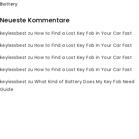
Battery
Neueste Kommentare
Subscribe Newsletter
keylessbest
zu
How to Find a Lost Key Fob in Your Car Fast
Join our mailing list to receive any
keylessbest
zu
How to Find a Lost Key Fob in Your Car Fast
latest updates and promotions.
keylessbest
zu
How to Find a Lost Key Fob in Your Car Fast
keylessbest
zu
How to Find a Lost Key Fob in Your Car Fast
keylessbest
zu
What Kind of Battery Does My Key Fob Need
Guide
Kontaktinformationen
Haben Sie Fragen? Bitte senden Sie