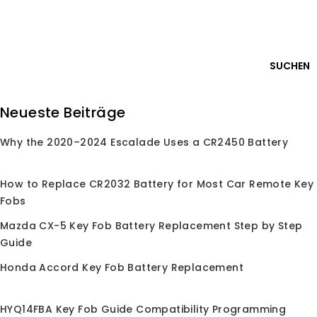
Skip
Anmelden
to
content
0
SUCHEN
Suche
Neueste Beiträge
nach:
Why the 2020–2024 Escalade Uses a CR2450 Battery
Startseite
/
Shop
/
Automobilelektronik
/
Garagentoröffner
Garagentoröffner
How to Replace CR2032 Battery for Most Car Remote Key
Fobs
Mazda CX-5 Key Fob Battery Replacement Step by Step
Guide
Keine Produkte wurden gefunden, die Ihrer
Honda Accord Key Fob Battery Replacement
Auswahl entsprechen.
HYQ14FBA Key Fob Guide Compatibility Programming