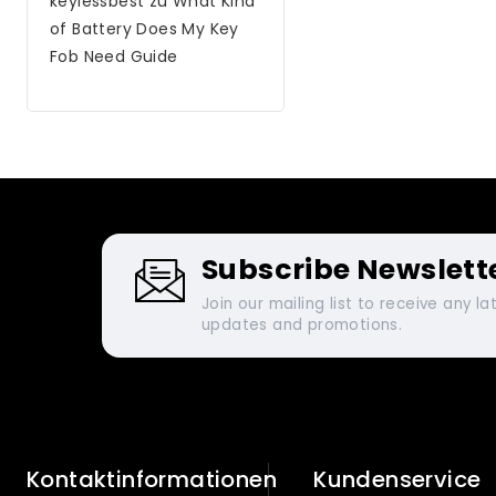
keylessbest
zu
What Kind
of Battery Does My Key
Fob Need Guide
Subscribe Newslett
Join our mailing list to receive any la
updates and promotions.
Kontaktinformationen
Kundenservice