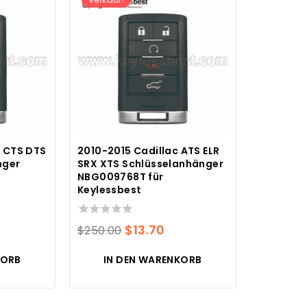
c CTS DTS
2010-2015 Cadillac ATS ELR
nger
SRX XTS Schlüsselanhänger
NBG009768T für
Keylessbest
r
0
Der
Der
$
13.70
$
250.00
von
preis
tuelle
Originalpreis
aktuelle
5
KORB
IN DEN WARENKORB
eis
war:
Preis
:
$250.00.
ist:
4.16.
$13.70.