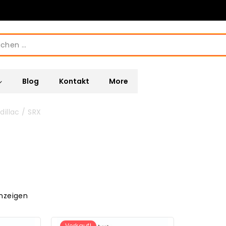
Blog
Kontakt
More
dillac
/
SRX
anzeigen
Verkauf!