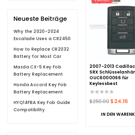
Neueste Beiträge
Why the 2020–2024
Escalade Uses a CR2450
Battery
How to Replace CR2032
Battery for Most Car
Remote Key Fobs
2007-2013 Cadilla
Mazda CX-5 Key Fob
SRX Schlüsselanhä
Battery Replacement
OUC6000066 für
Step by Step Guide
Keylessbest
Honda Accord Key Fob
Battery Replacement
0
Der
De
$
24.16
$
250.00
HYQ14FBA Key Fob Guide
von
Original
ak
Compatibility
5
IN DEN WAREN
war:
Pr
Programming Battery
$250.00.
ist
$2