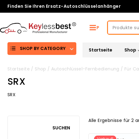
Skip
Finden Sie Ihren Ersatz-Autoschlüsselanhänger
to
content
Suche
P
nach:
SHOP BY CATEGORY
Startseite
Shop
Startseite
/
Shop
/
Autoschlüssel-Fernbedienung
/
Für Ca
SRX
SRX
Alle Ergebnisse für 2 
SUCHEN
Verkauf!