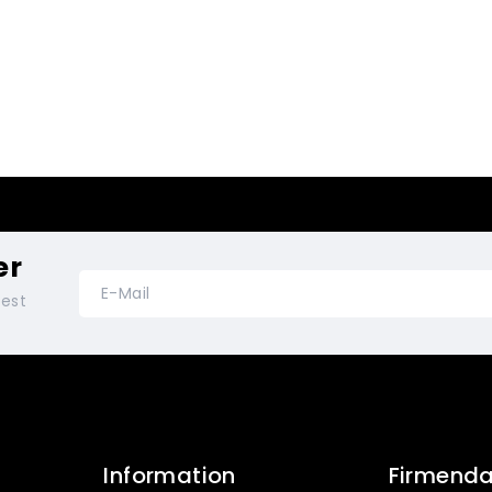
er
test
Information
Firmend