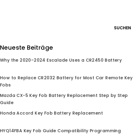
Skip
Anmelden
to
content
0
SUCHEN
Suche
Neueste Beiträge
nach:
Why the 2020–2024 Escalade Uses a CR2450 Battery
Startseite
/
Shop
/
Autoschlüssel-Fernbedienung
/
Für
Toyota
Für Toyota
How to Replace CR2032 Battery for Most Car Remote Key
Fobs
Für Toyota Schlüsselloseintritt Fernbedienung
Mazda CX-5 Key Fob Battery Replacement Step by Step
Ersatzfob, kompatibel mit Toyota Highlander Land
Guide
Cruiser und weiteren Modellen. OEM-
Qualitätsstandard, einfache Programmierung
Honda Accord Key Fob Battery Replacement
HYQ14FBA Key Fob Guide Compatibility Programming