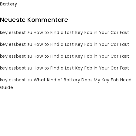
Battery
Neueste Kommentare
Verkauf!
Verkauf!
keylessbest
zu
How to Find a Lost Key Fob in Your Car Fast
1998-2002 Toyota
Schlüsselanhänger
1998-2004 Toyota
keylessbest
zu
How to Find a Lost Key Fob in Your Car Fast
HYQ1512V 315MHz für
Schlüsselanhänger
Keylessbest
89742-AC050 314MHz
keylessbest
zu
How to Find a Lost Key Fob in Your Car Fast
für Keylessbest
keylessbest
0
zu
How to Find a Lost Key Fob in Your Car Fast
Der
Der
$
20.70
$
150.00
von
0
Der
Der
$
23.65
$
190.00
Originalpreis
aktuelle
5
keylessbest
zu
What Kind of Battery Does My Key Fob Need
von
Originalpreis
aktuelle
war:
Preis
5
Guide
war:
Preis
Verkauf!
Verkauf!
$150.00.
ist:
$190.00.
ist:
$20.70.
$23.65.