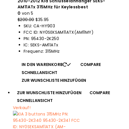
2010-2012 Kia Schlüsselanhänger SEKS-
AM11ATx 315MHz für Keylessbest
0
von 5
$
200.00
Der
$
35.95
Der
SKU: CA-HY903
Originalpreis
aktuelle
FCC ID: NY0SEKSAM11ATX(AM11MY)
war:
Preis
PN: 95430-2K250
$200.00.
ist:
IC: SEKS-AM11ATx
$35.95.
Frequenz: 315MHz
IN DEN WARENKORB
COMPARE
SCHNELLANSICHT
ZUR WUNSCHLISTE HINZUFÜGEN
ZUR WUNSCHLISTE HINZUFÜGEN
COMPARE
SCHNELLANSICHT
Verkauf!