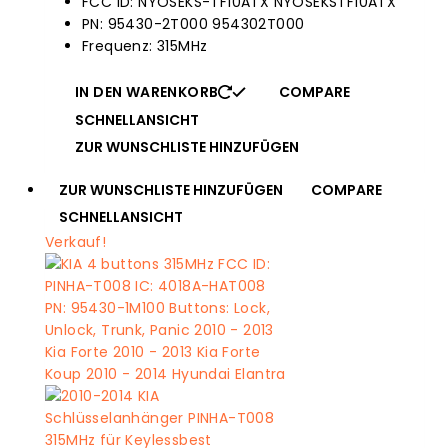
FCC ID: NYOSEKS-TF10ATX NYOSEKSTF10ATX
war:
Preis
PN: 95430-2T000 954302T000
$110.00.
ist:
Frequenz: 315MHz
$28.95.
IN DEN WARENKORB
COMPARE
SCHNELLANSICHT
ZUR WUNSCHLISTE HINZUFÜGEN
ZUR WUNSCHLISTE HINZUFÜGEN
COMPARE
SCHNELLANSICHT
Verkauf!