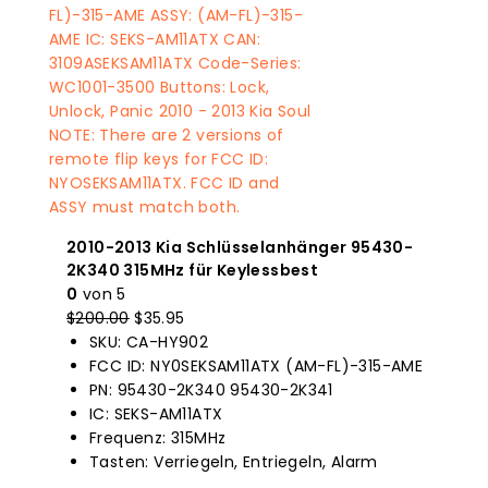
2010-2013 Kia Schlüsselanhänger 95430-
2K340 315MHz für Keylessbest
0
von 5
$
200.00
Der
$
35.95
Der
SKU: CA-HY902
Originalpreis
aktuelle
FCC ID: NY0SEKSAM11ATX (AM-FL)-315-AME
war:
Preis
PN: 95430-2K340 95430-2K341
$200.00.
ist:
IC: SEKS-AM11ATX
$35.95.
Frequenz: 315MHz
Tasten: Verriegeln, Entriegeln, Alarm