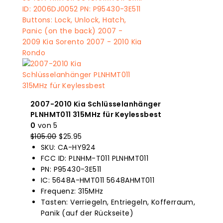
2007-2010 Kia Schlüsselanhänger
PLNHMT011 315MHz für Keylessbest
0
von 5
$
105.00
Der
$
25.95
Der
SKU: CA-HY924
Originalpreis
aktuelle
FCC ID: PLNHM-T011 PLNHMT011
war:
Preis
PN: P95430-3E511
$105.00.
ist:
IC: 5648A-HMT011 5648AHMT011
$25.95.
Frequenz: 315MHz
Tasten: Verriegeln, Entriegeln, Kofferraum,
Panik (auf der Rückseite)