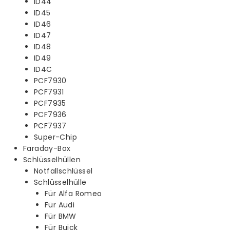
ID44
ID45
ID46
ID47
ID48
ID49
ID4C
PCF7930
PCF7931
PCF7935
PCF7936
PCF7937
Super-Chip
Faraday-Box
Schlüsselhüllen
Notfallschlüssel
Schlüsselhülle
Für Alfa Romeo
Für Audi
Für BMW
Für Buick