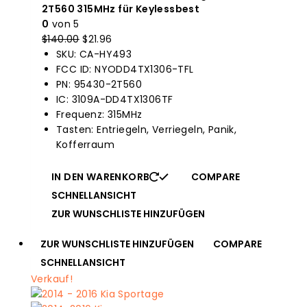
2T560 315MHz für Keylessbest
0
von 5
$
140.00
Der
$
21.96
Der
SKU: CA-HY493
Originalpreis
aktuelle
FCC ID: NYODD4TX1306-TFL
war:
Preis
PN: 95430-2T560
$140.00.
ist:
IC: 3109A-DD4TX1306TF
$21.96.
Frequenz: 315MHz
Tasten: Entriegeln, Verriegeln, Panik,
Kofferraum
IN DEN WARENKORB
COMPARE
SCHNELLANSICHT
ZUR WUNSCHLISTE HINZUFÜGEN
ZUR WUNSCHLISTE HINZUFÜGEN
COMPARE
SCHNELLANSICHT
Verkauf!