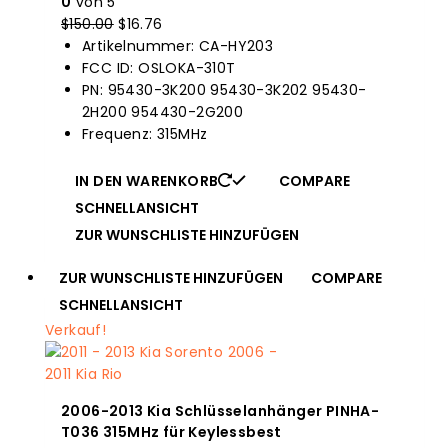
0
von 5
$
150.00
Der
$
16.76
Der
Artikelnummer: CA-HY203
Originalpreis
aktuelle
FCC ID: OSLOKA-310T
war:
Preis
PN: 95430-3K200 95430-3K202 95430-
$150.00.
ist:
2H200 954430-2G200
$16.76.
Frequenz: 315MHz
IN DEN WARENKORB
COMPARE
SCHNELLANSICHT
ZUR WUNSCHLISTE HINZUFÜGEN
ZUR WUNSCHLISTE HINZUFÜGEN
COMPARE
SCHNELLANSICHT
Verkauf!
2006-2013 Kia Schlüsselanhänger PINHA-
T036 315MHz für Keylessbest