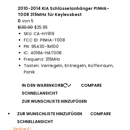
2010-2014 KIA Schlüsselanhänger PINHA-
T008 315MHz für Keylessbest
0
von 5
$
130.00
Der
$
25.95
Der
SKU: CA-HY919
Originalpreis
aktuelle
FCC ID: PINHA-T008
war:
Preis
PN: 95430-1M100
$130.00.
ist:
IC: 4018A-HAT008
$25.95.
Frequenz: 315MHz
Tasten: Verriegeln, Entriegeln, Kofferraum,
Panik
IN DEN WARENKORB
COMPARE
SCHNELLANSICHT
ZUR WUNSCHLISTE HINZUFÜGEN
ZUR WUNSCHLISTE HINZUFÜGEN
COMPARE
SCHNELLANSICHT
Verkauf!