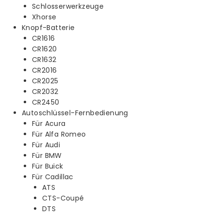
Schlosserwerkzeuge
Xhorse
Knopf-Batterie
CR1616
CR1620
CR1632
CR2016
CR2025
CR2032
CR2450
Autoschlüssel-Fernbedienung
Für Acura
Für Alfa Romeo
Für Audi
Für BMW
Für Buick
Für Cadillac
ATS
CTS-Coupé
DTS