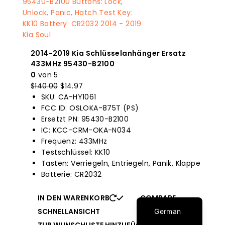
2014-2019 Kia Schlüsselanhänger Ersatz
433MHz 95430-B2100
0
von 5
Italian
$
140.00
Der
$
14.97
Der
Dutch
SKU: CA-HY1061
Originalpreis
aktuelle
FCC ID: OSLOKA-875T (PS)
war:
Preis
Portuguese
Ersetzt PN: 95430-B2100
$140.00.
ist:
Russian
IC: KCC-CRM-OKA-N034
$14.97.
Frequenz: 433MHz
Spanish
Testschlüssel: KK10
Turkish
Tasten: Verriegeln, Entriegeln, Panik, Klappe
Batterie: CR2032
French
English
IN DEN WARENKORB
COMPARE
SCHNELLANSICHT
German