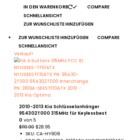
IN DEN WARENKORB
COMPARE
SCHNELLANSICHT
ZUR WUNSCHLISTE HINZUFÜGEN
ZUR WUNSCHLISTE HINZUFÜGEN
COMPARE
SCHNELLANSICHT
Verkauf!
2010-2013 Kia Schlüsselanhänger
954302T000 315MHz für Keylessbest
0
von 5
$
110.00
Der
$
28.95
Der
SKU: CA-HY908
Originalpreis
aktuelle