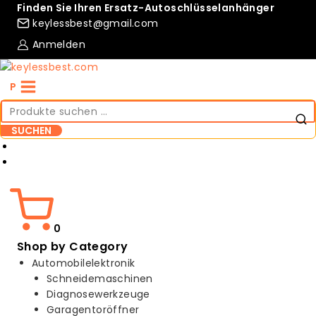
Skip
Finden Sie Ihren Ersatz-Autoschlüsselanhänger
to
keylessbest@gmail.com
content
Anmelden
P
Suche
nach:
SUCHEN
Compare
Wishlist
0
Shop by Category
Automobilelektronik
Schneidemaschinen
Diagnosewerkzeuge
Garagentoröffner