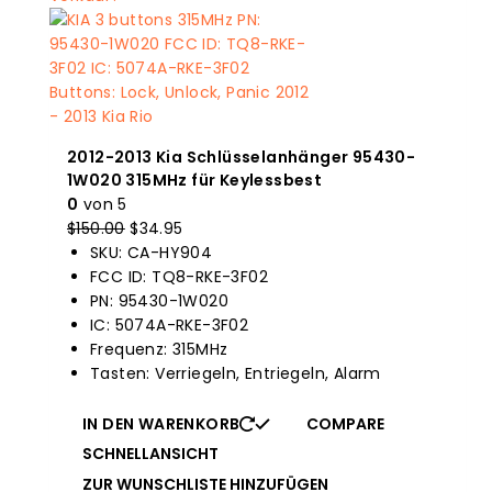
2012-2013 Kia Schlüsselanhänger 95430-
1W020 315MHz für Keylessbest
0
von 5
$
150.00
Der
$
34.95
Der
SKU: CA-HY904
Originalpreis
aktuelle
FCC ID: TQ8-RKE-3F02
war:
Preis
PN: 95430-1W020
$150.00.
ist:
IC: 5074A-RKE-3F02
$34.95.
Frequenz: 315MHz
Tasten: Verriegeln, Entriegeln, Alarm
IN DEN WARENKORB
COMPARE
SCHNELLANSICHT
ZUR WUNSCHLISTE HINZUFÜGEN