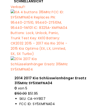
SCHNELLANSICHT
Verkauf!
2014 2017 Kia Schlüsselanhänger Ersatz
315MHz SY5XMFNA04
0
von 5
$
150.00
Der
$
51.95
Der
SKU: CA-HY807
Originalpreis
aktuelle
FCC ID: SY5XMFNA04
war:
Preis