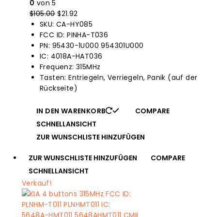
0
von 5
$
105.00
Der
$
21.92
Der
SKU: CA-HY085
Originalpreis
aktuelle
FCC ID: PINHA-T036
war:
Preis
PN: 95430-1U000 954301U000
$105.00.
ist:
IC: 4018A-HAT036
$21.92.
Frequenz: 315MHz
Tasten: Entriegeln, Verriegeln, Panik (auf der
Rückseite)
IN DEN WARENKORB
COMPARE
SCHNELLANSICHT
ZUR WUNSCHLISTE HINZUFÜGEN
ZUR WUNSCHLISTE HINZUFÜGEN
COMPARE
SCHNELLANSICHT
Verkauf!