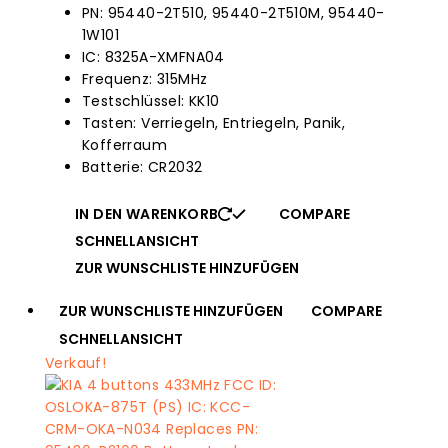
PN: 95440-2T510, 95440-2T510M, 95440-
$150.00.
ist:
1W101
$51.95.
IC: 8325A-XMFNA04
Frequenz: 315MHz
Testschlüssel: KK10
Tasten: Verriegeln, Entriegeln, Panik,
Kofferraum
Batterie: CR2032
IN DEN WARENKORB
COMPARE
SCHNELLANSICHT
ZUR WUNSCHLISTE HINZUFÜGEN
ZUR WUNSCHLISTE HINZUFÜGEN
COMPARE
SCHNELLANSICHT
Verkauf!