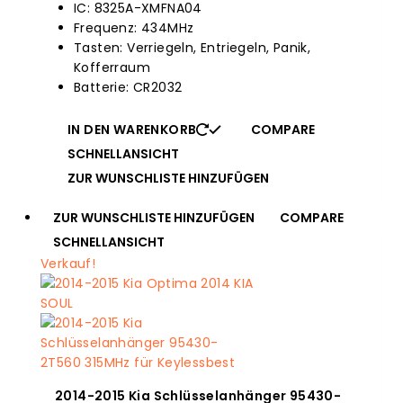
IC: 8325A-XMFNA04
$51.95.
Frequenz: 434MHz
Tasten: Verriegeln, Entriegeln, Panik,
Kofferraum
Batterie: CR2032
IN DEN WARENKORB
COMPARE
SCHNELLANSICHT
ZUR WUNSCHLISTE HINZUFÜGEN
ZUR WUNSCHLISTE HINZUFÜGEN
COMPARE
SCHNELLANSICHT
Verkauf!
2014-2015 Kia Schlüsselanhänger 95430-