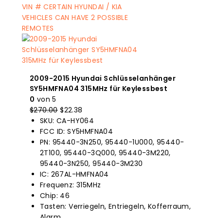
2009-2015 Hyundai Schlüsselanhänger
SY5HMFNA04 315MHz für Keylessbest
0
von 5
$
270.00
Der
$
22.38
Der
SKU: CA-HY064
Originalpreis
aktuelle
FCC ID: SY5HMFNA04
war:
Preis
PN: 95440-3N250, 95440-1U000, 95440-
$270.00.
ist:
2T100, 95440-3Q000, 95440-3M220,
$22.38.
95440-3N250, 95440-3M230
IC: 267AL-HMFNA04
Frequenz: 315MHz
Chip: 46
Tasten: Verriegeln, Entriegeln, Kofferraum,
Alarm