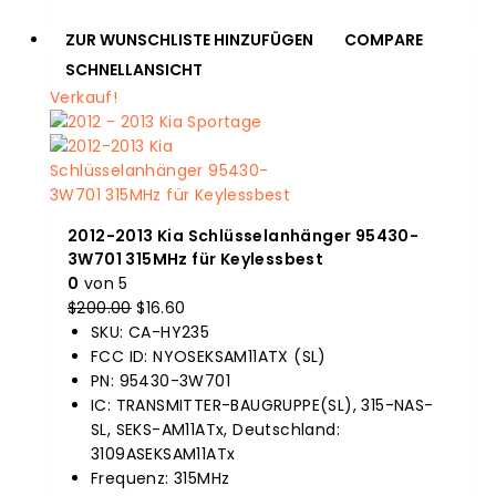
ZUR WUNSCHLISTE HINZUFÜGEN
COMPARE
SCHNELLANSICHT
Verkauf!
2012-2013 Kia Schlüsselanhänger 95430-
3W701 315MHz für Keylessbest
0
von 5
$
200.00
Der
$
16.60
Der
SKU: CA-HY235
Originalpreis
aktuelle
FCC ID: NYOSEKSAM11ATX (SL)
war:
Preis
PN: 95430-3W701
$200.00.
ist:
IC: TRANSMITTER-BAUGRUPPE(SL), 315-NAS-
$16.60.
SL, SEKS-AM11ATx, Deutschland:
3109ASEKSAM11ATx
Frequenz: 315MHz