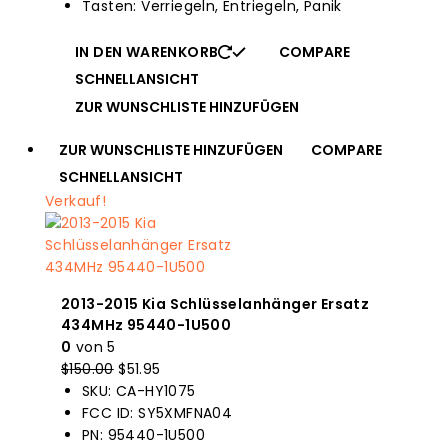
Tasten: Verriegeln, Entriegeln, Panik
IN DEN WARENKORB
COMPARE
SCHNELLANSICHT
ZUR WUNSCHLISTE HINZUFÜGEN
ZUR WUNSCHLISTE HINZUFÜGEN
COMPARE
SCHNELLANSICHT
Verkauf!
2013-2015 Kia Schlüsselanhänger Ersatz
434MHz 95440-1U500
0
von 5
$
150.00
Der
$
51.95
Der
SKU: CA-HY1075
Originalpreis
aktuelle
FCC ID: SY5XMFNA04
war:
Preis
PN: 95440-1U500
$150.00.
ist: