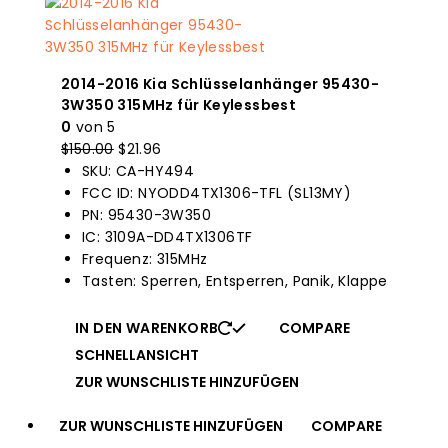
2014-2016 Kia Schlüsselanhänger 95430-
3W350 315MHz für Keylessbest
0
von 5
$
150.00
Der
$
21.96
Der
SKU: CA-HY494
Originalpreis
aktuelle
FCC ID: NYODD4TX1306-TFL (SL13MY)
war:
Preis
PN: 95430-3W350
$150.00.
ist:
IC: 3109A-DD4TX1306TF
$21.96.
Frequenz: 315MHz
Tasten: Sperren, Entsperren, Panik, Klappe
IN DEN WARENKORB
COMPARE
SCHNELLANSICHT
ZUR WUNSCHLISTE HINZUFÜGEN
ZUR WUNSCHLISTE HINZUFÜGEN
COMPARE