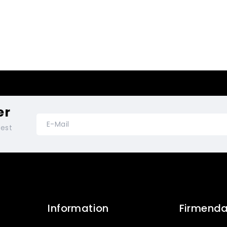
er
test
Information
Firmend