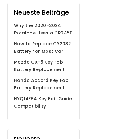
Neueste Beiträge
Why the 2020–2024
Escalade Uses a CR2450
Battery
How to Replace CR2032
Battery for Most Car
Remote Key Fobs
Mazda CX-5 Key Fob
Battery Replacement
Step by Step Guide
Honda Accord Key Fob
Battery Replacement
HYQ14FBA Key Fob Guide
Compatibility
Programming Battery
Neueste