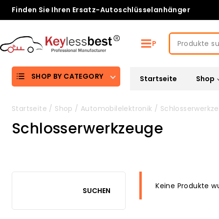
Skip
Finden Sie Ihren Ersatz-Autoschlüsselanhänger
to
content
Suche
P
nach:
SHOP BY CATEGORY
Startseite
Shop
Startseite
/
Shop
/
Automobilelektronik
/
Schlosserwerkz
Schlosserwerkzeuge
Keine Produkte w
SUCHEN