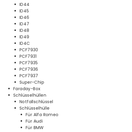
ID44
ID45
ID46
ID47
ID48
ID49
ID4C
PCF7930
PCF7931
PCF7935
PCF7936
PCF7937
Super-Chip
Faraday-Box
Schlüsselhüllen
Notfallschlüssel
Schlüsselhülle
Für Alfa Romeo
Für Audi
Für BMW