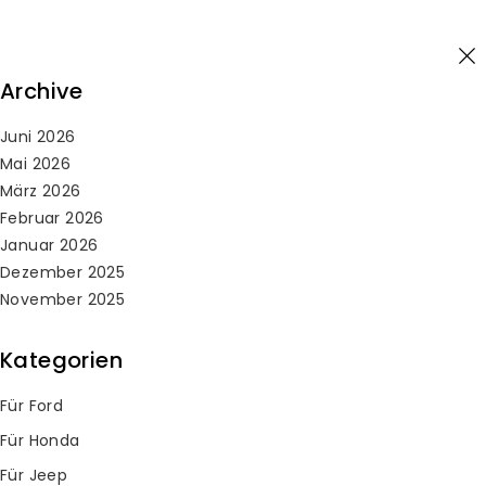
Skip
Anmelden
to
content
0
Archive
Juni 2026
Suche
Mai 2026
nach:
März 2026
Februar 2026
Startseite
/
Für Ford
Januar 2026
Für Ford
Dezember 2025
November 2025
Kategorien
Wie man die Batterie im Ford-Schlüssel
ersetzt
Für Ford
By
Keylessbest
25. Dezember 2025
Für Honda
Für Jeep