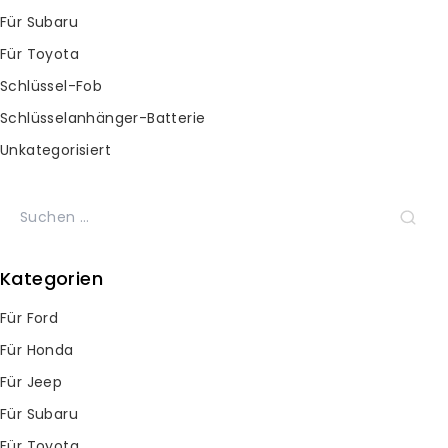
Für Subaru
Für Toyota
Subscribe Newsletter
Schlüssel-Fob
Join our mailing list to receive any
Schlüsselanhänger-Batterie
latest updates and promotions.
Unkategorisiert
Suche
nach:
Kategorien
Für Ford
Für Honda
Kontaktinformationen
Für Jeep
Für Subaru
Haben Sie Fragen? Bitte
senden Sie uns rund um die
Für Toyota