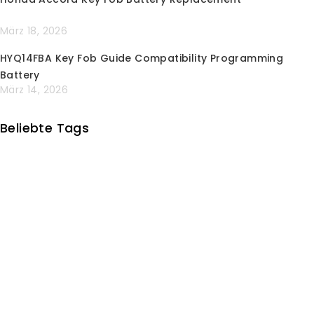
Großhandelsrabatt
Schlüsseldienstsuche
März 18, 2026
Produktunterstützung
HYQ14FBA Key Fob Guide Compatibility Programming
Versandinformationen
Battery
Zahlungsinformationen
März 14, 2026
Sicheres Einkaufen & Richtlinien
Beliebte Tags
Firmendaten
Blog
Über uns
Kontakt
Karriere
Partnerprogramm
Produktdetails
Italian
Dutch
Wie bestätige ich das richtige Produkt?