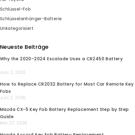
Uhr eine E-Mail
Schlüssel-Fob
Schlüsselanhänger-Batterie
ke
*********
@
***
il.com
P
Unkategorisiert
Neueste Beiträge
Kundenservice
Why the 2020–2024 Escalade Uses a CR2450 Battery
Kontoeinstellungen
Juni 2, 2026
Bestellverlauf & Sendungsverfolgung
How to Replace CR2032 Battery for Most Car Remote Key
Rückgaben & Garantieverlängerung
Fobs
Versandschutzroute
Juni 2, 2026
Bewertungen
Mazda CX-5 Key Fob Battery Replacement Step by Step
Information
Guide
Mai 27, 2026
FAQ’s
Honda Accord Key Fob Battery Replacement