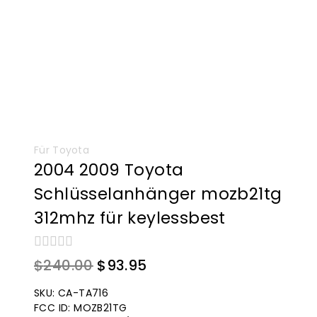
Für Toyota
2004 2009 Toyota
Schlüsselanhänger mozb21tg
312mhz für keylessbest
0
Der
Der
$
240.00
$
93.95
von
Originalpreis
aktuelle
5
SKU: CA-TA716
war:
Preis
FCC ID: MOZB21TG