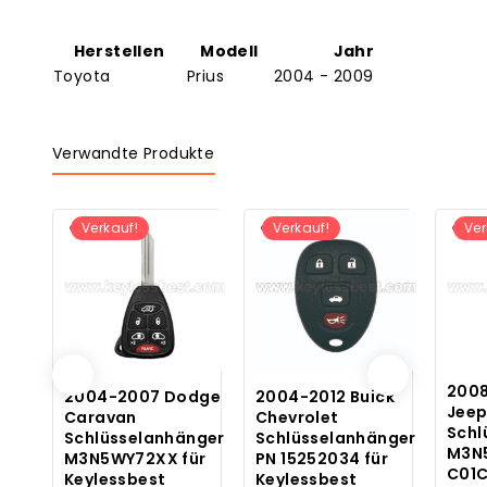
Herstellen
Modell
Jahr
Toyota
Prius
2004 - 2009
Verwandte Produkte
Verkauf!
Verkauf!
Ver
2008
2004-2007 Dodge
2004-2012 Buick
Jee
Caravan
Chevrolet
Schl
Schlüsselanhänger
Schlüsselanhänger
M3N5
M3N5WY72XX für
PN 15252034 für
C01C
Keylessbest
Keylessbest