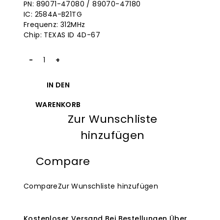
PN: 89071-47080 / 89070-47180
$240.00.
ist:
IC: 2584A-B21TG
$93.95.
Frequenz: 312MHz
Chip: TEXAS ID 4D-67
2004-
2009
Toyota
IN DEN
Key
Fob
WARENKORB
MOZB21TG
Zur Wunschliste
312MHz
for
hinzufügen
Keylessbest
Menge
Compare
Compare
Zur Wunschliste hinzufügen
Kostenloser Versand Bei Bestellungen Über