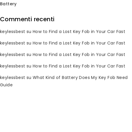
Battery
prossimità.
CR2025 – 20 mm × 2,5 mm, litio da 3 V
Versione sottile per telecomandi europei di lusso
Commenti recenti
(BMW, Mercedes, VW) dove l'altezza interna è
limitata.
keylessbest
su
How to Find a Lost Key Fob in Your Car Fast
CR2016 – 20 mm × 1,6 mm, litio da 3 V
keylessbest
su
How to Find a Lost Key Fob in Your Car Fast
Cellula ultra-sottile per telecomandi base a 2 pulsanti
e chiavi di emergenza di backup.
keylessbest
su
How to Find a Lost Key Fob in Your Car Fast
CR2450 – 24,5 mm × 5,0 mm, litio da 3 V
Capacità extra per telecomandi Ford, Chrysler e
keylessbest
su
How to Find a Lost Key Fob in Your Car Fast
allarmi aftermarket che richiedono corrente più
elevata.
keylessbest
su
What Kind of Battery Does My Key Fob Need
CR1632 / CR1616 / CR1620 – monete al litio da 16 mm
Guide
di diametro
Utilizzate in lame di chiavi più vecchie di Audi, Mazda
e Subaru; verificare lo spessore prima di ordinare.
Ogni batteria è confezionata in blister, sicura per i
bambini.