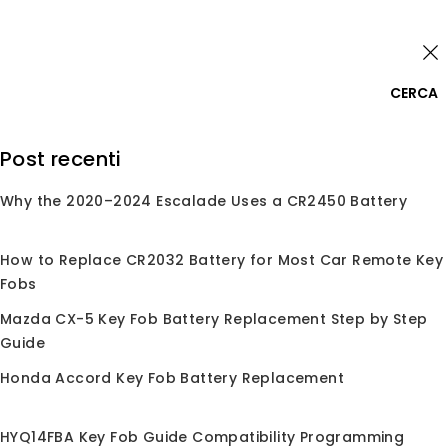
Skip
Accedi
to
content
0
CERCA
Cerca:
Post recenti
Why the 2020–2024 Escalade Uses a CR2450 Battery
Home
/
Negozio
/
Pila a Bottone
Pila a Bottone
How to Replace CR2032 Battery for Most Car Remote Key
Fobs
Tieni ogni telecomando pronto con la nostra batteria
a bottone per chiave di precisione. Questa gamma
Mazda CX-5 Key Fob Battery Replacement Step by Step
copre le pile a moneta più richieste da fabbri,
Guide
concessionari e appassionati fai-da-te
CR2032 – 20 mm × 3,2 mm, litio da 3 V
Honda Accord Key Fob Battery Replacement
Adatta a 90 % di telecomandi moderni (Honda,
Toyota, Nissan, Jeep, Ford, GM, ecc.). 240 mAh di alta
HYQ14FBA Key Fob Guide Compatibility Programming
capacità per avviamento remoto e chiavi di