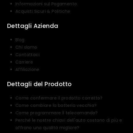
Informazioni sul Pagamento
Acquisti Sicuri & Politiche
Dettagli Azienda
Blog
Chi siamo
Contattaci
Carriere
Affiliazione
Dettagli del Prodotto
Come confermare il prodotto corretto?
Come cambiare la batteria vecchia?
Come programmare il telecomando?
Perché le nostre chiavi dell'auto costano di più e
offrono una qualità migliore?