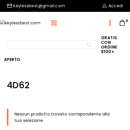
Skip
keylessbest@gmail.com
Accedi
to
content
0
GRATIS
CON
Cerca:
CERCA
ORDINE
$100+
APERTO
Home
/
Negozio
/
Chip
/
4D62
4D62
Nessun prodotto trovato corrispondente alla
tua selezione.