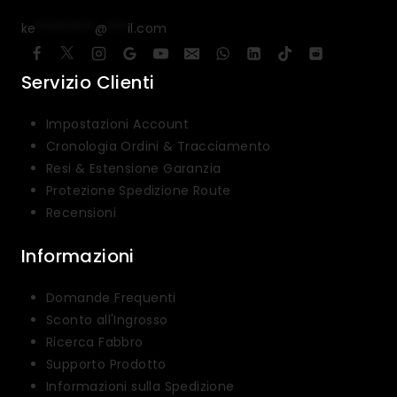
ke
*********
@
***
il.com
Servizio Clienti
Impostazioni Account
Cronologia Ordini & Tracciamento
Resi & Estensione Garanzia
Protezione Spedizione Route
Recensioni
Informazioni
Domande Frequenti
Sconto all'Ingrosso
Ricerca Fabbro
Supporto Prodotto
Informazioni sulla Spedizione