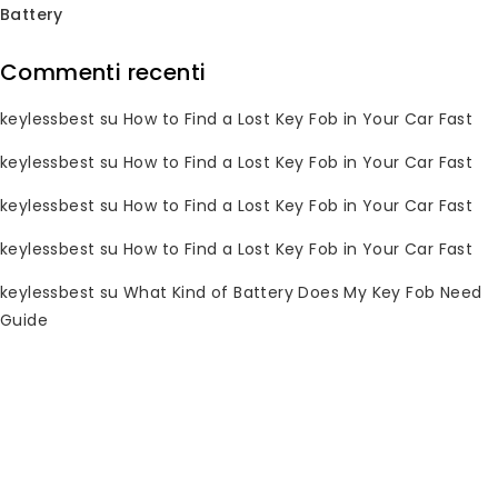
Battery
Commenti recenti
Saldi!
Saldi!
keylessbest
su
How to Find a Lost Key Fob in Your Car Fast
keylessbest
su
How to Find a Lost Key Fob in Your Car Fast
keylessbest
su
How to Find a Lost Key Fob in Your Car Fast
keylessbest
su
How to Find a Lost Key Fob in Your Car Fast
Sostituzione chiave
Sostituzione Chiave
con pulsanti 4 per
Telecomando Acura
keylessbest
su
What Kind of Battery Does My Key Fob Need
Honda 1998-2003
CL TL RL 1999-2004
Guide
315MHz KOBUTAH2T
72147-S0K-A23
0
Il
Il
0
Il
Il
$
14.25
$
48.97
$
130.00
$
200.00
su
su
prezzo
prezzo
prezzo
prezzo
5
5
originale
attuale
originale
attuale
Saldi!
Saldi!
era:
è:
era:
è: