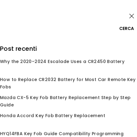
Skip
Accedi
to
content
0
CERCA
Cerca:
Post recenti
Why the 2020–2024 Escalade Uses a CR2450 Battery
Home
/
Negozio
/
Telecomando Chiave Auto
/
Per
Acura
Per Acura
How to Replace CR2032 Battery for Most Car Remote Key
Fobs
per il telecomando di ingresso senza chiave di Acura,
Mazda CX-5 Key Fob Battery Replacement Step by Step
sostituzione, compatibile con Acura MDX, TLX, RDX, ILX
Guide
e altri modelli. Qualità di livello OEM, facile
programmazione
Honda Accord Key Fob Battery Replacement
HYQ14FBA Key Fob Guide Compatibility Programming